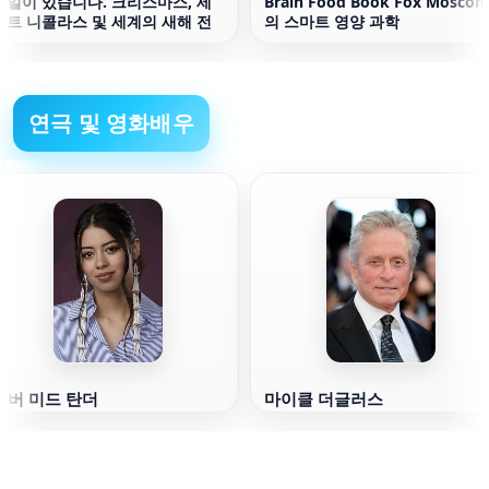
휴일이 있습니다. 크리스마스, 세
Brain Food Book Fox Mosconi
인트 니콜라스 및 세계의 새해 전
의 스마트 영양 과학
통
연극 및 영화배우
앰버 미드 탄더
마이클 더글러스