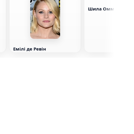
Шила Оммі
Емілі де Ревін