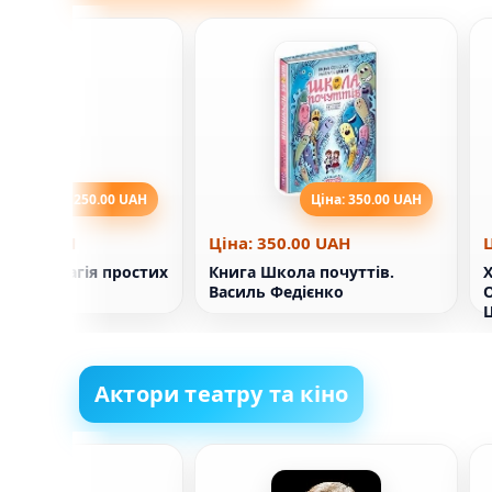
Ціна: 250.00 UAH
Ціна: 350.00 UAH
50.00 UAH
Ціна: 350.00 UAH
адість. Магія простих
Книга Школа почуттів.
Х
Василь Федієнко
О
Актори театру та кіно