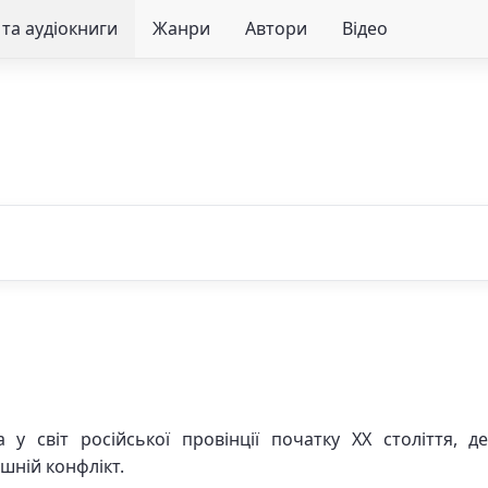
та аудіокниги
Жанри
Автори
Відео
 у світ російської провінції початку XX століття, 
ішній конфлікт.