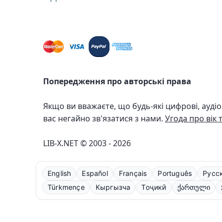
Попередження про авторські права
Якщо ви вважаєте, що будь-які цифрові, ауді
вас негайно зв'язатися з нами.
Угода про вік 
LIB-X.NET © 2003 - 2026
English
Español
Français
Português
Русс
Türkmençe
Кыргызча
Тоҷикӣ
ქართული