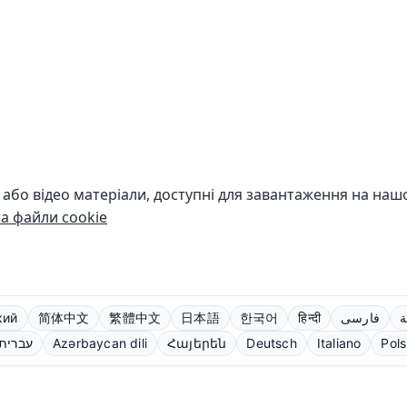
о або відео матеріали, доступні для завантаження на на
та файли cookie
кий
简体中文
繁體中文
日本語
한국어
हिन्दी
فارسی
ة
עברית
Azərbaycan dili
Հայերեն
Deutsch
Italiano
Pols