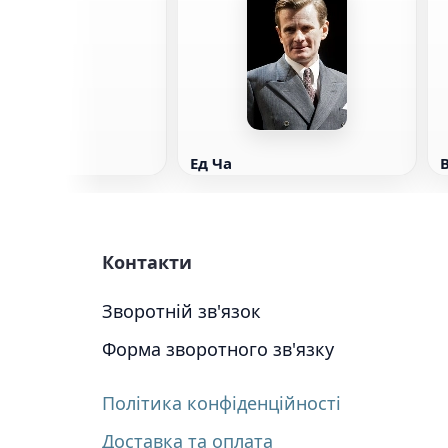
райз
Ед Ча
Контакти
Зворотній зв'язок
Форма зворотного зв'язку
Політика конфіденційності
Доставка та оплата