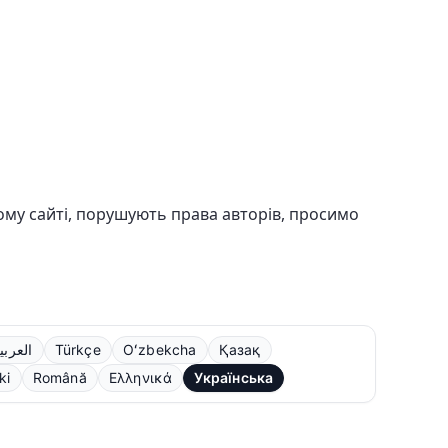
шому сайті, порушують права авторів, просимо
العربي
Türkçe
Oʻzbekcha
Қазақ
ki
Română
Ελληνικά
Українська