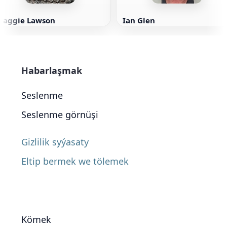
Maggie Lawson
Ian Glen
Habarlaşmak
Seslenme
Seslenme görnüşi
Gizlilik syýasaty
Eltip bermek we tölemek
Kömek