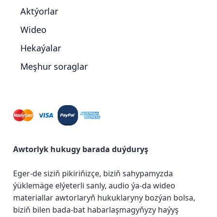
Aktýorlar
Wideo
Hekaýalar
Meşhur soraglar
Awtorlyk hukugy barada duýduryş
Eger-de siziň pikiriňizçe, biziň sahypamyzda
ýüklemäge elýeterli sanly, audio ýa-da wideo
materiallar awtorlaryň hukuklaryny bozýan bolsa,
biziň bilen bada-bat habarlaşmagyňyzy haýyş