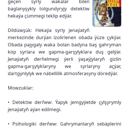
geçen syrly wakalar bilen
baglanyşykly tolgundyryjy detektiw
hekaýa çümmegi teklip edýär.
Dildüwşük: Hekaýa syrly jenaýatyň
merkezinde durýan izolirlenen obada ýüze çykýar.
Obada pajygaly waka bolan badyna baş gahryman
köp syrlara we gapma-garşylyklara duş gelýär.
Jenaýatyň derňelmegi ýerli ýaşaýjylaryň gizlin
gapma-garşylyklaryny we syrlaryny açýar,
dartgynlylyk we näbellilik atmosferasyny döredýär.
Mowzuklar:
• Detektiw derňew: Ýapyk jemgyýetde çylşyrymly
jenaýatyň aýan edilmegi.
• Psihologiki derňew: Gahrymanlaryň sebäplerini