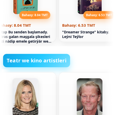
Bahasy: 8.04 TMT
Bahasy: 6.53 TMT
Bahasy: 8.04 TMT
Bahasy: 6.53 TMT
itap Bu senden başlamady.
"Dreamer Strange" kitaby.
iras galan maşgala şikesleri
Leýni Teýlor
izi nädip emele getirýär we
u tegelegi nädip döwmeli
Teatr we kino artistleri