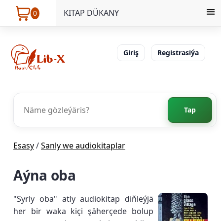
KITAP DÜKANY
0
Giriş
Registrasiýa
Tap
Esasy
/
Sanly we audiokitaplar
Aýna oba
"Syrly oba" atly audiokitap diňleýjä
her bir waka kiçi şäherçede bolup