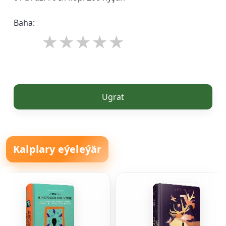
Baha:
Ugrat
Kalplary eýeleýär