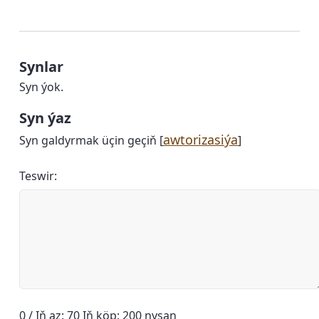
Synlar
Syn ýok.
Syn ýaz
awtorizasiýa
Syn galdyrmak üçin geçiň [
]
Teswir:
0 / Iň az: 70 Iň köp: 200 nyşan