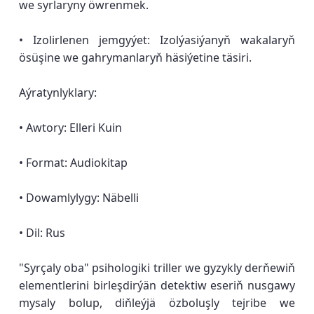
we syrlaryny öwrenmek.
• Izolirlenen jemgyýet: Izolýasiýanyň wakalaryň
ösüşine we gahrymanlaryň häsiýetine täsiri.
Aýratynlyklary:
• Awtory: Elleri Kuin
• Format: Audiokitap
• Dowamlylygy: Näbelli
• Dil: Rus
"Syrçaly oba" psihologiki triller we gyzykly derňewiň
elementlerini birleşdirýän detektiw eseriň nusgawy
mysaly bolup, diňleýjä özboluşly tejribe we