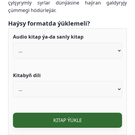
çylşyrymly syrlar dünýäsine haýran galdyryjy
çümmegi hödürleýär.
Haýsy formatda ýüklemeli?
Audio kitap ýa-da sanly kitap
Kitabyň dili
KITAP ÝÜKLE