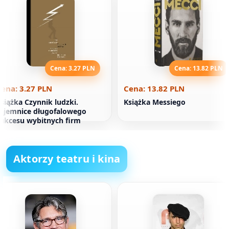
Cena: 3.27 PLN
Cena: 13.82 PLN
ena: 3.27 PLN
Cena: 13.82 PLN
siążka Czynnik ludzki.
Książka Messiego
ajemnice długofalowego
ukcesu wybitnych firm
Aktorzy teatru i kina