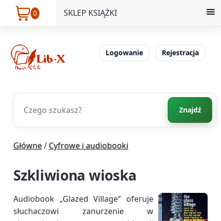
SKLEP KSIĄŻKI
0
Logowanie
Rejestracja
Znajdź
Główne
/
Cyfrowe i audiobooki
Szkliwiona wioska
Audiobook „Glazed Village” oferuje
słuchaczowi zanurzenie w