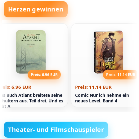
Herzen gewinnen
Preis: 6.96 EUR
Preis: 11.14 EUR
reis: 6.96 EUR
Preis: 11.14 EUR
as Buch Atlant breitete seine
Comic Nur ich nehme ein
chultern aus. Teil drei. Und es
neues Level. Band 4
ibt A
Theater- und Filmschauspieler