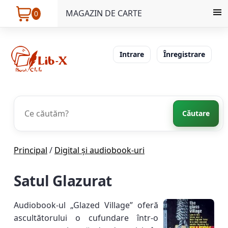
MAGAZIN DE CARTE
0
Intrare
Înregistrare
Căutare
Principal
/
Digital și audiobook-uri
Satul Glazurat
Audiobook-ul „Glazed Village” oferă
ascultătorului o cufundare într-o