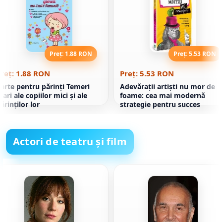
Preț: 1.88 RON
Preț: 5.53 RON
reț: 1.88 RON
Preț: 5.53 RON
arte pentru părinți Temeri
Adevărații artiști nu mor de
ari ale copiilor mici și ale
foame: cea mai modernă
ărinților lor
strategie pentru succes
Actori de teatru și film