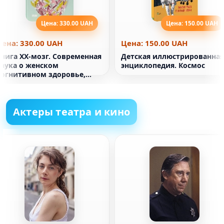
Цена: 330.00 UAH
Цена: 150.00 UAH
Цена: 330.00 UAH
Цена: 150.00 UAH
Книга ХХ-мозг. Современная
Детская иллюстрированная
наука о женском
энциклопедия. Космос
когнитивном здоровье,
гормональном балансе, соне
и памяти
Актеры театра и кино