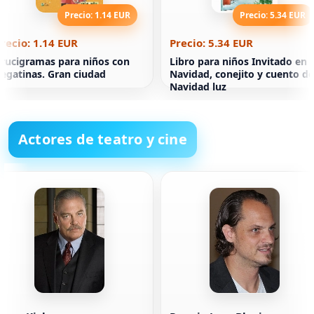
Precio: 1.14 EUR
Precio: 5.34 EUR
recio: 1.14 EUR
Precio: 5.34 EUR
rucigramas para niños con
Libro para niños Invitado en
egatinas. Gran ciudad
Navidad, conejito y cuento de
Navidad luz
Actores de teatro y cine