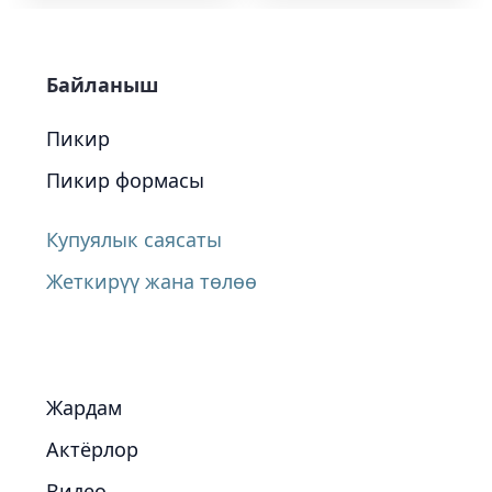
Байланыш
Пикир
Пикир формасы
Купуялык саясаты
Жеткирүү жана төлөө
Жардам
Актёрлор
Видео