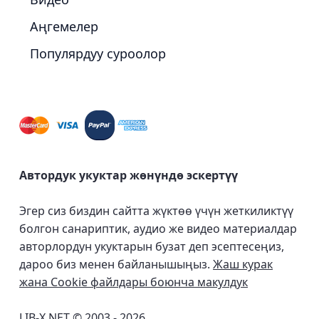
Аңгемелер
Популярдуу суроолор
Автордук укуктар жөнүндө эскертүү
Эгер сиз биздин сайтта жүктөө үчүн жеткиликтүү
болгон санариптик, аудио же видео материалдар
авторлордун укуктарын бузат деп эсептесеңиз,
дароо биз менен байланышыңыз.
Жаш курак
жана Cookie файлдары боюнча макулдук
LIB-X.NET © 2003 - 2026