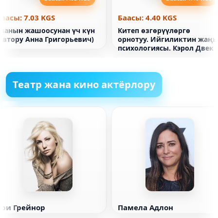
Баасы: 7.03 KGS
Баасы: 4.40 KGS
Еванын жашоосунан үч күн
Китеп өзгөрүүлөргө
(автору Анна Григорьевич)
орнотуу. Ийгиликтин жаң
психологиясы. Кэрол Двек
Театр жана кино актёрлору
Эри Грейнор
Памела Адлон