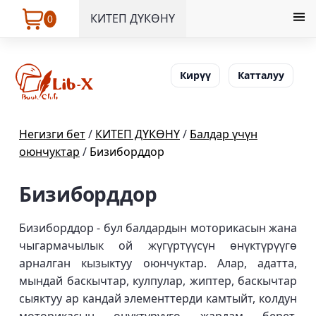
КИТЕП ДҮКӨНҮ
0
Кирүү
Катталуу
Негизги бет
/
КИТЕП ДҮКӨНҮ
/
Балдар үчүн
оюнчуктар
/
Бизиборддор
Бизиборддор
Бизиборддор - бул балдардын моторикасын жана
чыгармачылык ой жүгүртүүсүн өнүктүрүүгө
арналган кызыктуу оюнчуктар. Алар, адатта,
мындай баскычтар, кулпулар, жиптер, баскычтар
сыяктуу ар кандай элементтерди камтыйт, колдун