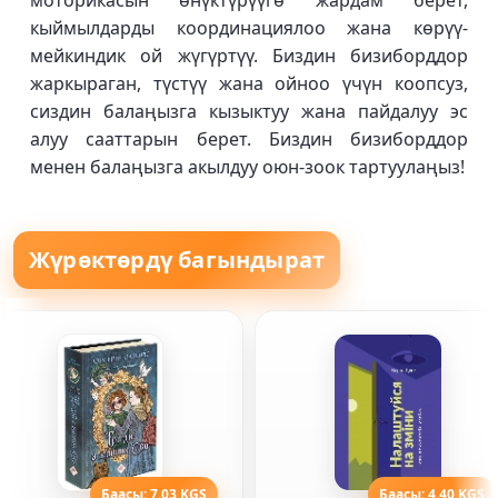
моторикасын өнүктүрүүгө жардам берет,
кыймылдарды координациялоо жана көрүү-
мейкиндик ой жүгүртүү. Биздин бизиборддор
жаркыраган, түстүү жана ойноо үчүн коопсуз,
сиздин балаңызга кызыктуу жана пайдалуу эс
алуу сааттарын берет. Биздин бизиборддор
менен балаңызга акылдуу оюн-зоок тартуулаңыз!
Жүрөктөрдү багындырат
Баасы: 7.03 KGS
Баасы: 4.40 KGS