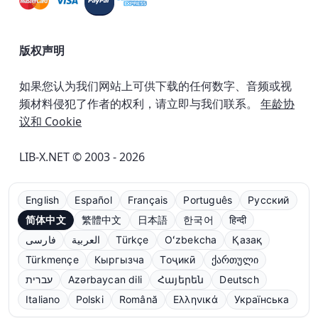
版权声明
如果您认为我们网站上可供下载的任何数字、音频或视
频材料侵犯了作者的权利，请立即与我们联系。
年龄协
议和 Cookie
LIB-X.NET © 2003 - 2026
English
Español
Français
Português
Русский
简体中文
繁體中文
日本語
한국어
हिन्दी
فارسی
العربية
Türkçe
Oʻzbekcha
Қазақ
Türkmençe
Кыргызча
Тоҷикӣ
ქართული
עברית
Azərbaycan dili
Հայերեն
Deutsch
Italiano
Polski
Română
Ελληνικά
Українська