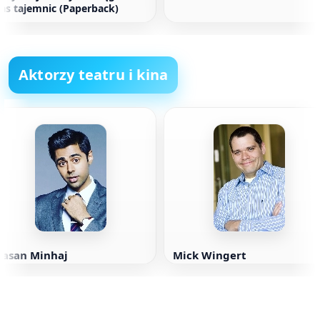
as tajemnic (Paperback)
Aktorzy teatru i kina
Hasan Minhaj
Mick Wingert