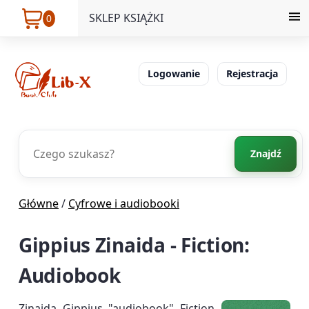
SKLEP KSIĄŻKI
0
Logowanie
Rejestracja
Znajdź
Główne
/
Cyfrowe i audiobooki
Gippius Zinaida - Fiction:
Audiobook
Zinaida Gippius "audiobook" Fiction