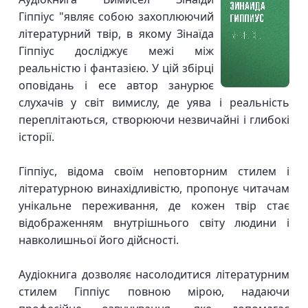
Гіппіус "являє собою захоплюючий
літературний твір, в якому Зінаїда
Гіппіус досліджує межі між
реальністю і фантазією. У цій збірці
оповідань і есе автор занурює
слухачів у світ вимислу, де уява і реальність
переплітаються, створюючи незвичайні і глибокі
історії.
Гіппіус, відома своїм неповторним стилем і
літературною винахідливістю, пропонує читачам
унікальне переживання, де кожен твір стає
відображенням внутрішнього світу людини і
навколишньої його дійсності.
Аудіокнига дозволяє насолодитися літературним
стилем Гіппіус повною мірою, надаючи