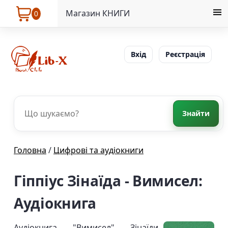
Магазин КНИГИ
0
Вхід
Реєстрація
Знайти
Головна
/
Цифрові та аудіокниги
Гіппіус Зінаїда - Вимисел:
Аудіокнига
Аудіокнига "Вимисел" Зінаїди