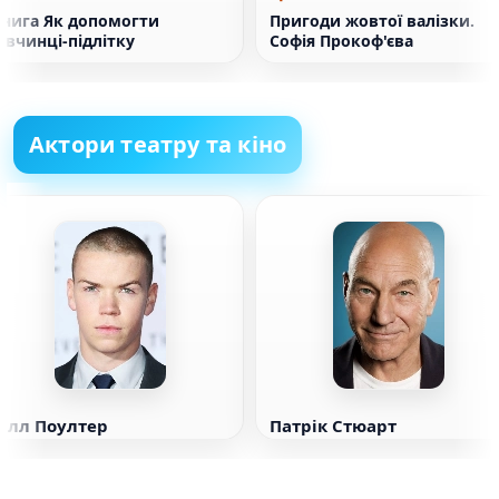
Книга Як допомогти
Пригоди жовтої валізки.
івчинці-підлітку
Софія Прокоф'єва
Актори театру та кіно
Вілл Поултер
Патрік Стюарт