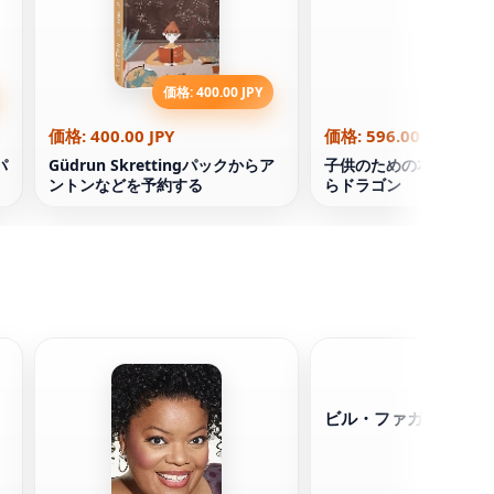
価格: 400.00 JPY
価格: 596
価格: 400.00 JPY
価格: 596.00 JPY
パ
Güdrun Skrettingパックからア
子供のための本フェンス
ントンなどを予約する
らドラゴン
ビル・ファガーバッキ