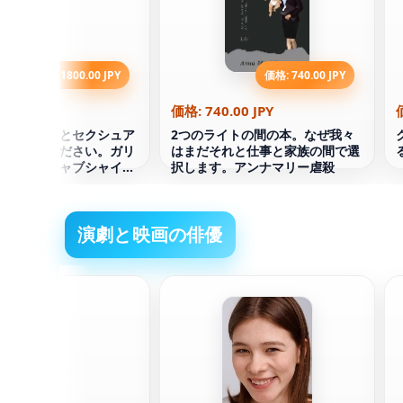
価格: 1800.00 JPY
価格: 740.00 JPY
0.00 JPY
価格: 740.00 JPY
親密な健康とセクシュア
2つのライトの間の本。なぜ我々
予約してください。ガリ
はまだそれと仕事と家族の間で選
フィム・シャブシャイ
択します。アンナマリー虐殺
語）
演劇と映画の俳優
ビン