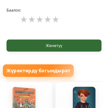
Баалоо:
Жөнөтүү
Жүрөктөрдү багындырат