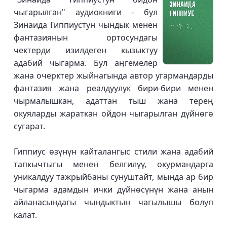
чыгарылган" аудиокниги - бул
Зинаида Гиппиустун чындык менен
фантазиянын ортосундагы
чектерди изилдеген кызыктуу
адабий чыгарма. Бул аңгемелер
жана очерктер жыйнагында автор угармандарды
фантазия жана реалдуулук бири-бири менен
чырмалышкан, адаттан тыш жана терең
окуяларды жараткан ойдон чыгарылган дүйнөгө
сугарат.
Гиппиус өзүнүн кайталангыс стили жана адабий
тапкычтыгы менен белгилүү, окурмандарга
уникалдуу тажрыйбаны сунуштайт, мында ар бир
чыгарма адамдын ички дүйнөсүнүн жана анын
айланасындагы чындыктын чагылышы болуп
калат.