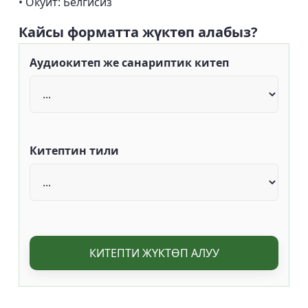
• Окуйт: Белгисиз
Кайсы форматта жүктөп алабыз?
Аудиокитеп же санариптик китеп
Китептин тили
КИТЕПТИ ЖҮКТӨП АЛУУ