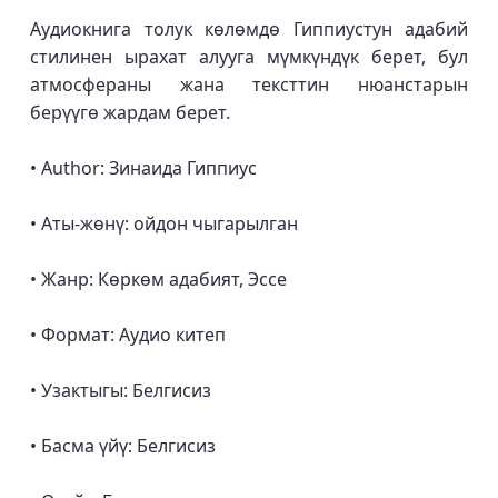
Аудиокнига толук көлөмдө Гиппиустун адабий
стилинен ырахат алууга мүмкүндүк берет, бул
атмосфераны жана тексттин нюанстарын
берүүгө жардам берет.
• Author: Зинаида Гиппиус
• Аты-жөнү: ойдон чыгарылган
• Жанр: Көркөм адабият, Эссе
• Формат: Аудио китеп
• Узактыгы: Белгисиз
• Басма үйү: Белгисиз