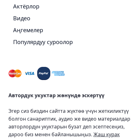
Актёрлор
Видео
Аңгемелер
Популярдуу суроолор
Автордук укуктар жөнүндө эскертүү
Эгер сиз биздин сайтта жүктөө үчүн жеткиликтүү
болгон санариптик, аудио же видео материалдар
авторлордун укуктарын бузат деп эсептесеңиз,
дароо биз менен байланышыңыз.
Жаш курак