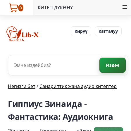
КИТЕП ДҮКӨНҮ
0
Кирүү
Катталуу
Издөө
Негизги бет
/
Санариптик жана аудио китептер
Гиппиус Зинаида -
Фантастика: Аудиокнига
"Зинаида Гиппиустун ойдон