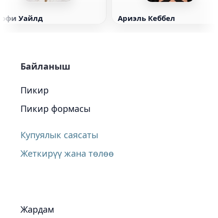
Софи Уайлд
Ариэль Кеббел
Байланыш
Пикир
Пикир формасы
Купуялык саясаты
Жеткирүү жана төлөө
Жардам