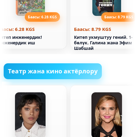
Баасы: 6.28 KGS
Баасы: 8.79 KGS
Баасы: 6.28 KGS
Баасы: 8.79 KGS
Китеп инженердик!
Китеп укмуштуу гений. 1-
Инженердик иш
бөлүк. Галина жана Эфим
Шабшай
Театр жана кино актёрлору