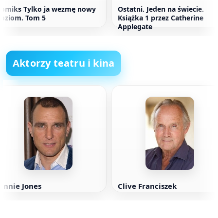
omiks Tylko ja wezmę nowy
Ostatni. Jeden na świecie.
oziom. Tom 5
Książka 1 przez Catherine
Applegate
Aktorzy teatru i kina
innie Jones
Clive Franciszek