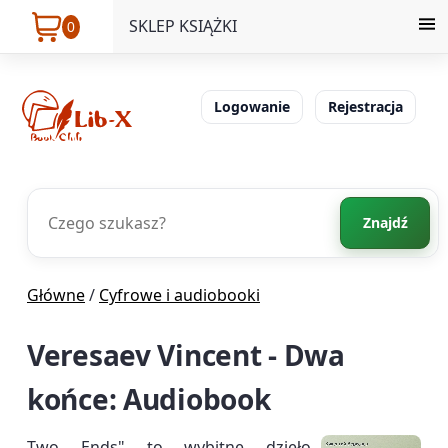
SKLEP KSIĄŻKI
0
Logowanie
Rejestracja
Znajdź
Główne
/
Cyfrowe i audiobooki
Veresaev Vincent - Dwa
końce: Audiobook
Two Ends" to wybitne dzieło