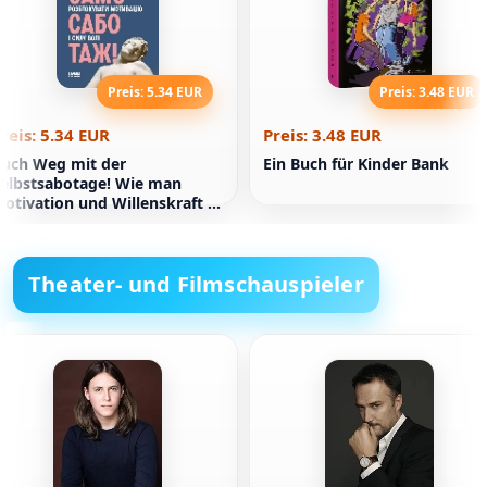
Preis: 5.34 EUR
Preis: 3.48 EUR
reis: 5.34 EUR
Preis: 3.48 EUR
uch Weg mit der
Ein Buch für Kinder Bank
elbstsabotage! Wie man
otivation und Willenskraft in
 Schritten freisetzt
Theater- und Filmschauspieler