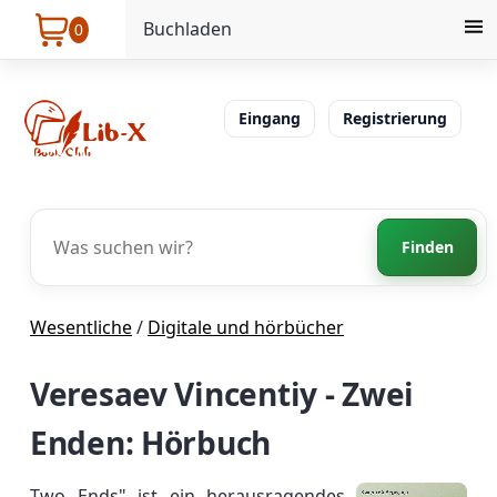
Buchladen
0
Eingang
Registrierung
Finden
Wesentliche
/
Digitale und hörbücher
Veresaev Vincentiy - Zwei
Enden: Hörbuch
Two Ends" ist ein herausragendes