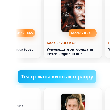
Баасы: 2.76 KGS
Баасы: 7.03 KGS
2.76 KGS
Баасы: 7.03 KGS
ая прицесса (орус
Уурулардын ортосундагы
)
китеп. Эдриенн Янг
Театр жана кино актёрлору
трик Харрис