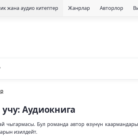
ик жана аудио китептер
Жанрлар
Авторлор
В
ер
 учу: Аудиокнига
дай чыгармасы. Бул романда автор өзүнүн каармандар
арын изилдейт.