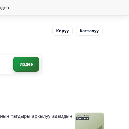
идео
Кирүү
Катталуу
Издөө
ынын тагдыры аркылуу адамдын