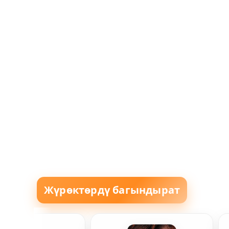
Жүрөктөрдү багындырат