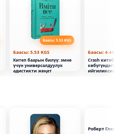
Баасы: 5.53 KGS
Баасы: 4
Баасы: 5.53 KGS
Баасы: 4.40 KGS
Китеп баарын билүү: эмне
Crash китеби. Старт
үчүн универсалдуулук
көбүгүндөгү менин
адистикти жеңет
ийгиликсиздигим. Б
ишкердик
Роберт Гленистер