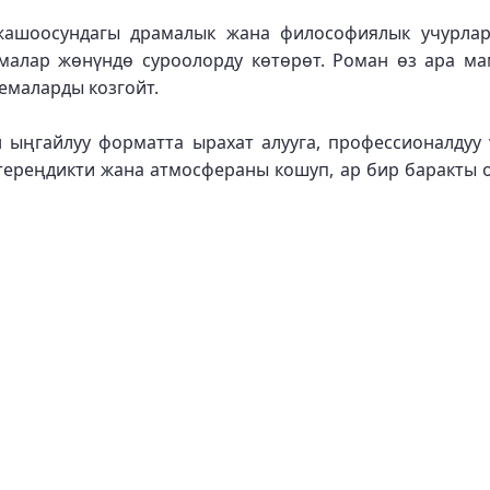
ашоосундагы драмалык жана философиялык учурлар
лар жөнүндө суроолорду көтөрөт. Роман өз ара мам
емаларды козгойт.
н ыңгайлуу форматта ырахат алууга, профессионалдуу 
тереңдикти жана атмосфераны кошуп, ар бир баракты 