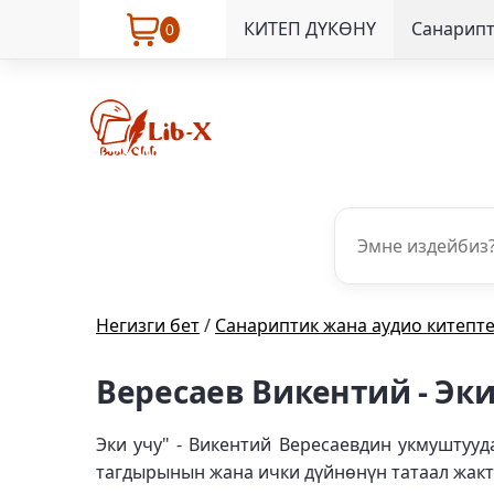
КИТЕП ДҮКӨНҮ
Санарипт
0
Негизги бет
/
Санариптик жана аудио китепт
Вересаев Викентий - Эки
Эки учу" - Викентий Вересаевдин укмуштуу
тагдырынын жана ички дүйнөнүн татаал жакт