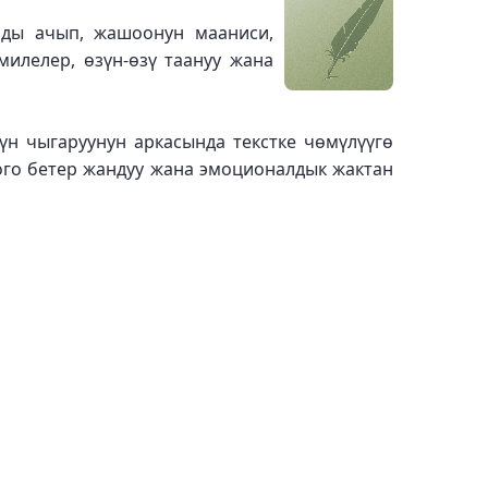
ды ачып, жашоонун мааниси,
илелер, өзүн-өзү таануу жана
үн чыгаруунун аркасында текстке чөмүлүүгө
ого бетер жандуу жана эмоционалдык жактан