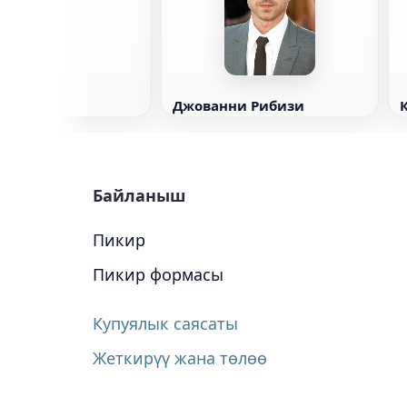
Джованни Рибизи
Байланыш
Пикир
Пикир формасы
Купуялык саясаты
Жеткирүү жана төлөө