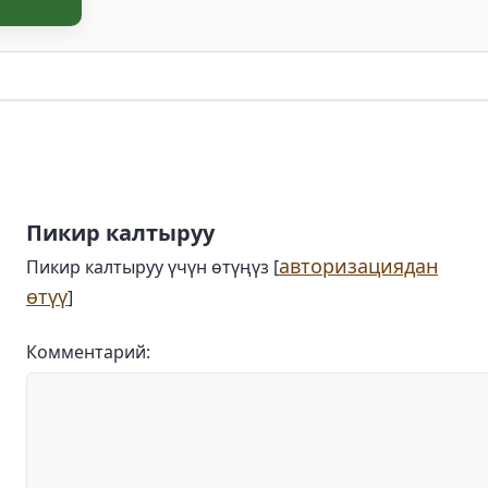
Пикир калтыруу
авторизациядан
Пикир калтыруу үчүн өтүңүз [
өтүү
]
Комментарий: