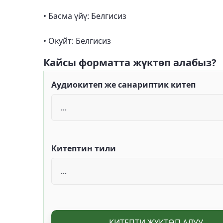
• Басма үйү: Белгисиз
• Окуйт: Белгисиз
Кайсы форматта жүктөп алабыз?
Аудиокитеп же санариптик китеп
Китептин тили
КИТЕПТИ ЖҮКТӨП АЛУУ