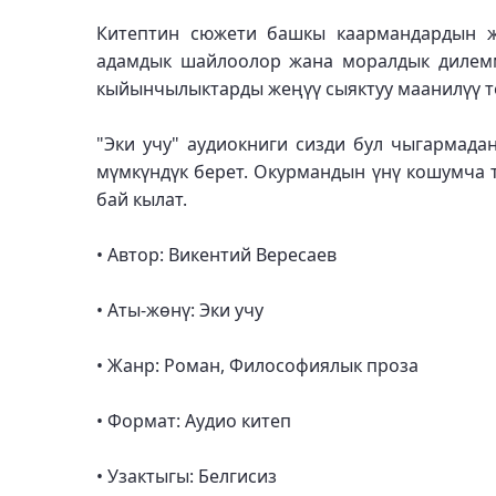
Китептин сюжети башкы каармандардын ж
адамдык шайлоолор жана моралдык дилемма
кыйынчылыктарды жеңүү сыяктуу маанилүү т
"Эки учу" аудиокниги сизди бул чыгармада
мүмкүндүк берет. Окурмандын үнү кошумча 
бай кылат.
• Автор: Викентий Вересаев
• Аты-жөнү: Эки учу
• Жанр: Роман, Философиялык проза
• Формат: Аудио китеп
• Узактыгы: Белгисиз