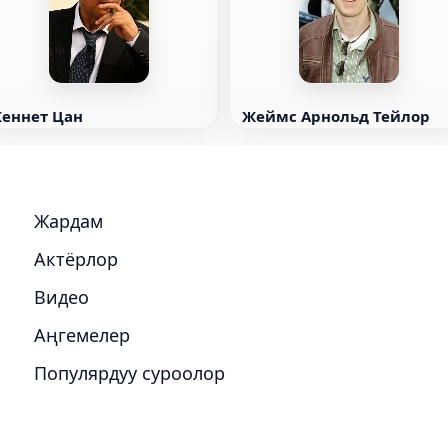
Кеннет Цан
Жеймс Арнольд Тейлор
Жардам
Актёрлор
Видео
Аңгемелер
Популярдуу суроолор