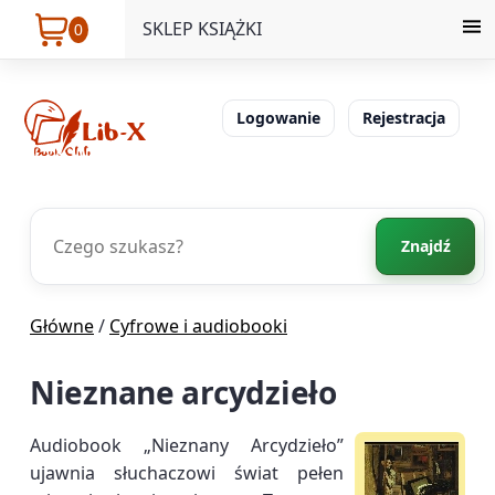
SKLEP KSIĄŻKI
0
Logowanie
Rejestracja
Znajdź
Główne
/
Cyfrowe i audiobooki
Nieznane arcydzieło
Audiobook „Nieznany Arcydzieło”
ujawnia słuchaczowi świat pełen