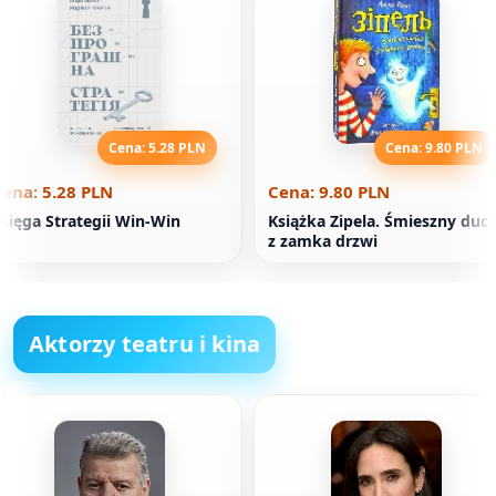
Cena: 5.28 PLN
Cena: 9.80 PLN
ena: 5.28 PLN
Cena: 9.80 PLN
sięga Strategii Win-Win
Książka Zipela. Śmieszny duc
z zamka drzwi
Aktorzy teatru i kina