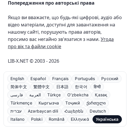
Попередження про авторські права
Якщо ви вважаєте, що будь-які цифрові, аудіо або
відео матеріали, доступні для завантаження на
нашому сайті, порушують права авторів,
просимо вас негайно зв'язатися з нами.
Угода
про вік та файли cookie
LIB-X.NET © 2003 - 2026
English
Español
Français
Português
Русский
简体中文
繁體中文
日本語
한국어
हिन्दी
فارسی
العربية
Türkçe
Oʻzbekcha
Қазақ
Türkmençe
Кыргызча
Тоҷикӣ
ქართული
עברית
Azərbaycan dili
Հայերեն
Deutsch
Italiano
Polski
Română
Ελληνικά
Українська