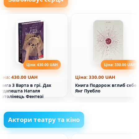
Ціна: 430.00 UAH
Ціна: 330.00 UAH
Ціна: 430.00 UAH
Ціна: 330.00 UAH
нига 3 Варта в грі. Дах
Книга Подорож вглиб себе.
Будапешта Наталя
Янг Пуебло
Матолінець Фентезі
Актори театру та кіно