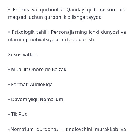
• Ehtiros va qurbonlik: Qanday qilib rassom oʻz
maqsadi uchun qurbonlik qilishga tayyor.
• Psixologik tahlil: Personajlarning ichki dunyosi va
ularning motivatsiyalarini tadqiq etish.
Xususiyatlari:
• Muallif: Onore de Balzak
• Format: Audiokiga
• Davomiyligi: Noma’lum
• Til: Rus
«Nomaʼlum durdona» - tinglovchini murakkab va