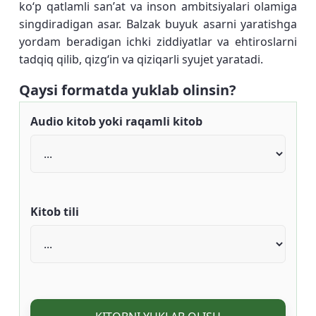
koʻp qatlamli sanʼat va inson ambitsiyalari olamiga
singdiradigan asar. Balzak buyuk asarni yaratishga
yordam beradigan ichki ziddiyatlar va ehtiroslarni
tadqiq qilib, qizgʻin va qiziqarli syujet yaratadi.
Qaysi formatda yuklab olinsin?
Audio kitob yoki raqamli kitob
Kitob tili