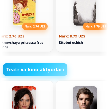
Narx: 2.76 UZS
Narx: 8.79 UZS
arx: 2.76 UZS
Narx: 8.79 UZS
iknuvshaya pritsessa (rus
Kitobni ochish
ilida)
Teatr va kino aktyorlari