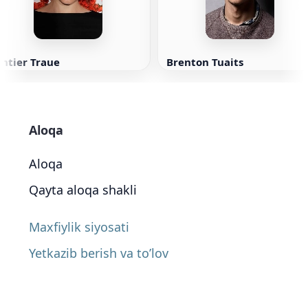
ntier Traue
Brenton Tuaits
Aloqa
Aloqa
Qayta aloqa shakli
Maxfiylik siyosati
Yetkazib berish va to’lov