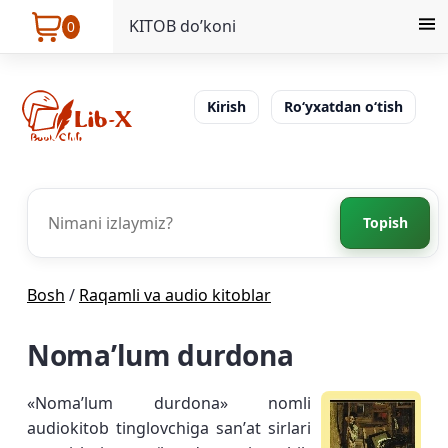
KITOB do’koni
0
Kirish
Ro‘yxatdan o‘tish
Topish
Bosh
/
Raqamli va audio kitoblar
Nomaʼlum durdona
«Nomaʼlum durdona» nomli
audiokitob tinglovchiga sanʼat sirlari