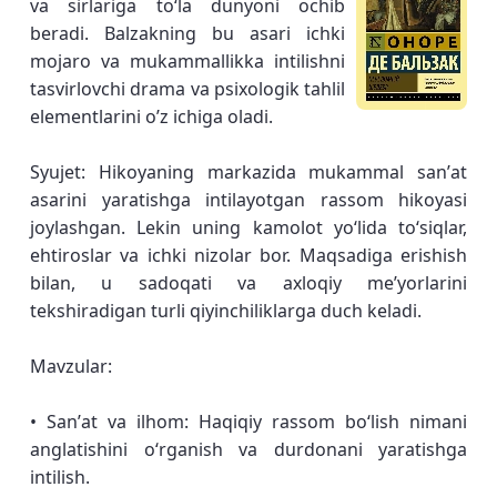
va sirlariga toʻla dunyoni ochib
beradi. Balzakning bu asari ichki
mojaro va mukammallikka intilishni
tasvirlovchi drama va psixologik tahlil
elementlarini o’z ichiga oladi.
Syujet: Hikoyaning markazida mukammal sanʼat
asarini yaratishga intilayotgan rassom hikoyasi
joylashgan. Lekin uning kamolot yoʻlida toʻsiqlar,
ehtiroslar va ichki nizolar bor. Maqsadiga erishish
bilan, u sadoqati va axloqiy meʼyorlarini
tekshiradigan turli qiyinchiliklarga duch keladi.
Mavzular:
• Sanʼat va ilhom: Haqiqiy rassom boʻlish nimani
anglatishini oʻrganish va durdonani yaratishga
intilish.