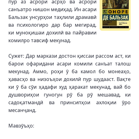
пур аз асрори асрҳо ва асрори
санъатро нишон медиҳад. Ин асари
Бальзак унсурҳои таҳлили драмавӣ
ва психологиро дар бар мегирад,
ки муноқишаи дохилӣ ва пайравии
комилро тавсиф мекунад.
Сужет: Дар маркази достон қиссаи рассом аст, ки
барои офаридани асари комили санъат талош
мекунад. Аммо, роҳи ӯ ба камол бо монеаҳо,
ҳавасҳо ва низоъҳои дохилӣ пур шудааст. Вақте
ки ӯ ба сӯи ҳадафи худ ҳаракат мекунад, вай бо
душвориҳои гуногун рӯ ба рӯ мешавад, ки
садоқатмандӣ ва принсипҳои ахлоқии ӯро
месанҷанд.
Мавзӯъҳо: