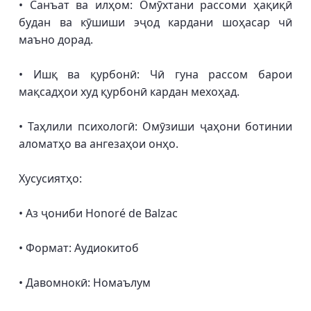
• Санъат ва илҳом: Омӯхтани рассоми ҳақиқӣ
будан ва кӯшиши эҷод кардани шоҳасар чӣ
маъно дорад.
• Ишқ ва қурбонӣ: Чӣ гуна рассом барои
мақсадҳои худ қурбонӣ кардан мехоҳад.
• Таҳлили психологӣ: Омӯзиши ҷаҳони ботинии
аломатҳо ва ангезаҳои онҳо.
Хусусиятҳо:
• Аз ҷониби Honoré de Balzac
• Формат: Аудиокитоб
• Давомнокӣ: Номаълум