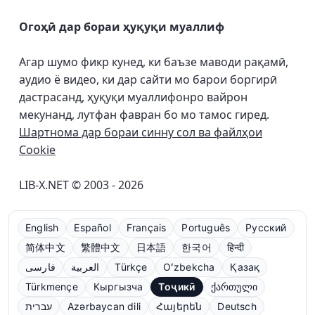
Огоҳӣ дар бораи ҳуқуқи муаллиф
Агар шумо фикр кунед, ки баъзе маводи рақамӣ,
аудио ё видео, ки дар сайти мо барои боргирӣ
дастрасанд, ҳуқуқи муаллифонро вайрон
мекунанд, лутфан фавран бо мо тамос гиред.
Шартнома дар бораи синну сол ва файлҳои
Cookie
LIB-X.NET © 2003 - 2026
English
Español
Français
Português
Русский
简体中文
繁體中文
日本語
한국어
हिन्दी
فارسی
العربية
Türkçe
Oʻzbekcha
Қазақ
Türkmençe
Кыргызча
Тоҷикӣ
ქართული
עברית
Azərbaycan dili
Հայերեն
Deutsch