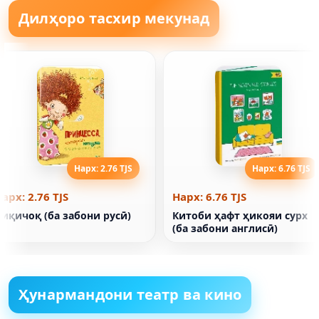
Дилҳоро тасхир мекунад
Нарх: 2.76 TJS
Нарх: 6.76 TJS
арх: 2.76 TJS
Нарх: 6.76 TJS
иқичоқ (ба забони русӣ)
Китоби ҳафт ҳикояи сурх
(ба забони англисӣ)
Ҳунармандони театр ва кино