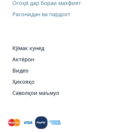
Огоҳӣ дар бораи махфият
Расонидан ва пардохт
Кӯмак кунед
Актёрон
Видео
Ҳикояҳо
Саволҳои маъмул