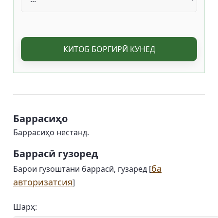
КИТОБ БОРГИРӢ КУНЕД
Баррасиҳо
Баррасиҳо нестанд.
Баррасӣ гузоред
ба
Барои гузоштани баррасӣ, гузаред [
авторизатсия
]
Шарҳ: