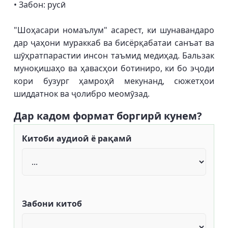
• Забон: русӣ
"Шоҳасари номаълум" асарест, ки шунавандаро
дар ҷаҳони мураккаб ва бисёрқабатаи санъат ва
шӯҳратпарастии инсон таъмид медиҳад. Бальзак
муноқишаҳо ва ҳавасҳои ботиниро, ки бо эҷоди
кори бузург ҳамроҳӣ мекунанд, сюжетҳои
шиддатнок ва ҷолибро меомӯзад.
Дар кадом формат боргирӣ кунем?
Китоби аудиоӣ ё рақамӣ
Забони китоб