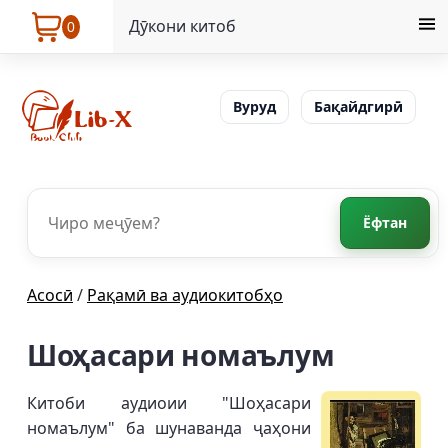
Дӯкони китоб
0
Вуруд
Бақайдгирӣ
Ёфтан
Асосӣ
/
Рақамӣ ва аудиокитобҳо
Шоҳасари номаълум
Китоби аудиоии "Шоҳасари
номаълум" ба шунаванда ҷаҳони