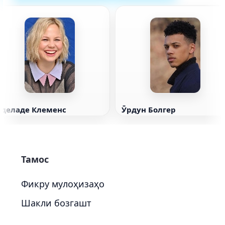
Эделаде Клеменс
Ӯрдун Болгер
Тамос
Фикру мулоҳизаҳо
Шакли бозгашт