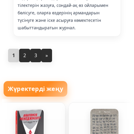
тілектерін жазуға, сондай-ақ өз ойларымен
бөлісуге, оларға өздерінің армандарын
түсінуге және іске асыруға көмектесетін
шабыттандыратын журнал.
1
2
3
»
Жүректерді жеңу