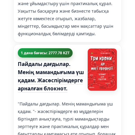
және ұйымдастыру үшін практикалық құрал.
Уақытты басқаруға және бизнесте табысқа
жетуге көмектесе отырып, жазбалар,
міндеттер, басымдықтар мен мақсаттар үшін
функционалдық бөлімдерді қамтиды.
1 дана бағасы: 2777.78 KZT
Пайдалы дағдылар.
Менің мамандығыма үш
қадам. Жасөспірімдерге
арналған блокнот.
"Пайдалы дағдылар. Менің мамандығыма үш
қадам. "- жасөспірімдерге өз мүдделерін
біртіндеп анықтауға, түрлі мамандықтарды
зерттеуге және практикалық құралдар мен
бағыттарды қамтамасыз ете отырып, болашақ