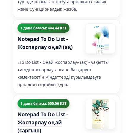
түрінде жазылған жазуға арналған стильді
және функционалдық жазба.
1 дана бағасы: 444.44 KZT
Notepad To Do List -
Жоспарлау оңай (ақ)
«To Do List - Оңай жоспарлау» (ақ) - уақытты
тиімді жоспарлауға және басқаруға
көмектесетін міндеттерді құрылымдауға
арналған ыңғайлы құрал.
1 дана бағасы: 555.56 KZT
Notepad To Do List -
Жоспарлау оңай
(сарғыш)