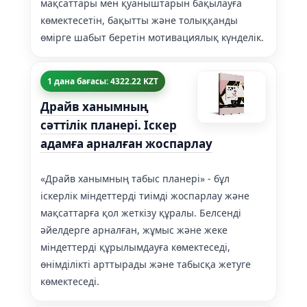
мақсаттары мен қуаныштарын бақылауға
көмектесетін, бақытты және толыққанды
өмірге шабыт беретін мотивациялық күнделік.
1 дана бағасы: 4322.22 KZT
Драйв ханымның
сәттілік планері. Іскер
адамға арналған жоспарлау
«Драйв ханымның табыс планері» - бұл
іскерлік міндеттерді тиімді жоспарлау және
мақсаттарға қол жеткізу құралы. Белсенді
әйелдерге арналған, жұмыс және жеке
міндеттерді құрылымдауға көмектеседі,
өнімділікті арттырады және табысқа жетуге
көмектеседі.