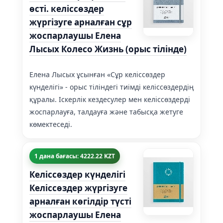
өсті. келіссөздер
жүргізуге арналған сұр
жоспарлаушы Елена
Лысых Колесо Жизнь (орыс тілінде)
Елена Лысых ұсынған «Сұр келіссөздер
күнделігі» - орыс тіліндегі тиімді келіссөздердің
құралы. Іскерлік кездесулер мен келіссөздерді
жоспарлауға, талдауға және табысқа жетуге
көмектеседі.
1 дана бағасы: 4222.22 KZT
Келiссөздер күнделiгi
Келiссөздер жүргiзуге
арналған көгiлдiр түстi
жоспарлаушы Елена