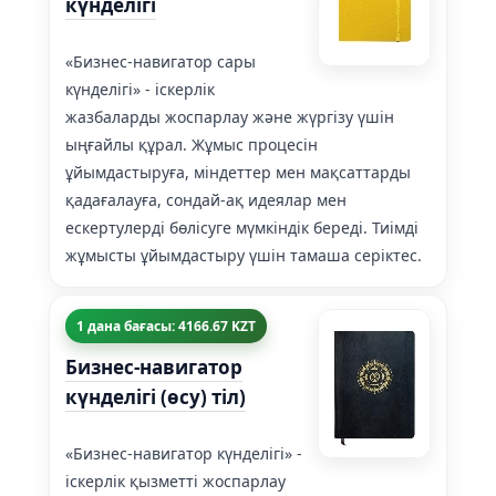
күнделігі
«Бизнес-навигатор сары
күнделігі» - іскерлік
жазбаларды жоспарлау және жүргізу үшін
ыңғайлы құрал. Жұмыс процесін
ұйымдастыруға, міндеттер мен мақсаттарды
қадағалауға, сондай-ақ идеялар мен
ескертулерді бөлісуге мүмкіндік береді. Тиімді
жұмысты ұйымдастыру үшін тамаша серіктес.
1 дана бағасы: 4166.67 KZT
Бизнес-навигатор
күнделігі (өсу) тіл)
«Бизнес-навигатор күнделігі» -
іскерлік қызметті жоспарлау