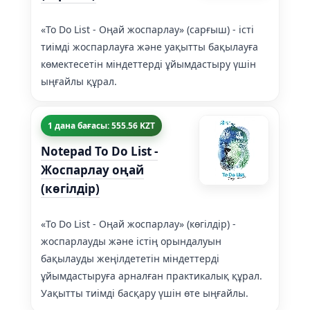
«To Do List - Оңай жоспарлау» (сарғыш) - істі
тиімді жоспарлауға және уақытты бақылауға
көмектесетін міндеттерді ұйымдастыру үшін
ыңғайлы құрал.
1 дана бағасы: 555.56 KZT
Notepad To Do List -
Жоспарлау оңай
(көгілдір)
«To Do List - Оңай жоспарлау» (көгілдір) -
жоспарлауды және істің орындалуын
бақылауды жеңілдететін міндеттерді
ұйымдастыруға арналған практикалық құрал.
Уақытты тиімді басқару үшін өте ыңғайлы.