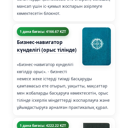
мансап үшін іс-қимыл жоспарын әзірлеуге
көмектесетін блокнот.
1 дана бағасы: 4166.67 KZT
Бизнес-навигатор
күнделігі (орыс тілінде)
«Бизнес-навигатор күнделігі
көгілдір орыс». - бизнесті
немесе жеке істерді тиімді басқаруды
қамтамасыз ете отырып, уақытты, мақсаттар
мен жобаларды басқаруға көмектесетін, орыс
тілінде іскерлік міндеттерді жоспарлауға және
ұйымдастыруға арналған практикалық құрал.
1 дана бағасы: 4222.22 KZT