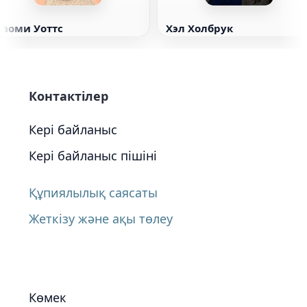
Наоми Уоттс
Хэл Холбрук
Контактілер
Кері байланыс
Кері байланыс пішіні
Құпиялылық саясаты
Жеткізу және ақы төлеу
Көмек