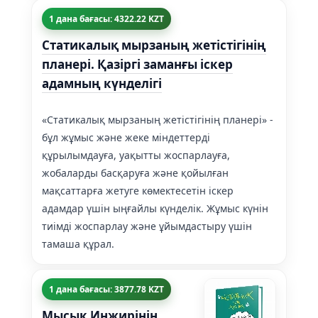
1 дана бағасы: 4322.22 KZT
Статикалық мырзаның жетістігінің
планері. Қазіргі заманғы іскер
адамның күнделігі
«Статикалық мырзаның жетістігінің планері» -
бұл жұмыс және жеке міндеттерді
құрылымдауға, уақытты жоспарлауға,
жобаларды басқаруға және қойылған
мақсаттарға жетуге көмектесетін іскер
адамдар үшін ыңғайлы күнделік. Жұмыс күнін
тиімді жоспарлау және ұйымдастыру үшін
тамаша құрал.
1 дана бағасы: 3877.78 KZT
Мысық Инжирінің