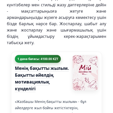
күнтізбелер мен стильді жазу дәптерлеріне дейін
- мақсаттарыңызға жетуге және
армандарыңызды жүзеге асыруға көмектесу үшін
бізде барлық нәрсе бар. Жоспарлау, шабыт алу
және жоспарлау және шығармашылық үшін
біздің ұйымдастыру керек-жарақтарымен
табысқа жету.
1 дана бағасы: 4100.00 KZT
Менің бақытты жылым.
Бақытты әйелдің
мотивациялық
күнделігі
«Жазбашы Менің бақытты жылым» - бұл
әйелдерге жыл бойғы жетістіктерін,