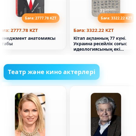
Баға: 2777.78 KZT
Баға: 3322.22 KZT
аға: 2777.78 KZT
Баға: 3322.22 KZT
Менеджмент анатомиясы
Кітап ақпанның 77 күні.
кітабы
Украина ресейлік соғыс
идеологиясының екі
символдық датасы
арасында. The Reporters
(жұмсақ
Театр және кино актерлері