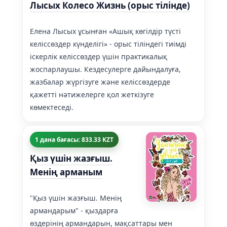
Лысых Колесо Жизнь (орыс тілінде)
Елена Лысых ұсынған «Ашық көгілдір түсті
келіссөздер күнделігі» - орыс тіліндегі тиімді
іскерлік келіссөздер үшін практикалық
жоспарлаушы. Кездесулерге дайындалуға,
жазбалар жүргізуге және келіссөздерде
қажетті нәтижелерге қол жеткізуге
көмектеседі.
1 дана бағасы: 833.33 KZT
Қыз үшін жазғыш.
Менің арманым
"Қыз үшін жазғыш. Менің
армандарым" - қыздарға
өздерінің армандарын, мақсаттары мен