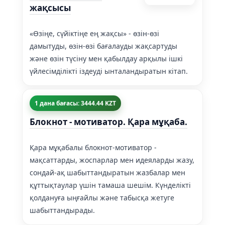
жақсысы
«Өзіңе, сүйіктіңе ең жақсы» - өзін-өзі
дамытуды, өзін-өзі бағалауды жақсартуды
және өзін түсіну мен қабылдау арқылы ішкі
үйлесімділікті іздеуді ынталандыратын кітап.
1 дана бағасы: 3444.44 KZT
Блокнот - мотиватор. Қара мұқаба.
Қара мұқабалы блокнот-мотиватор -
мақсаттарды, жоспарлар мен идеяларды жазу,
сондай-ақ шабыттандыратын жазбалар мен
құттықтаулар үшін тамаша шешім. Күнделікті
қолдануға ыңғайлы және табысқа жетуге
шабыттандырады.