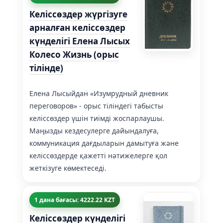
Келiссөздер жүргiзуге
арналған келiссөздер
күнделiгi Елена Лысых
Колесо Жизнь (орыс
тілінде)
Елена Лысыйдан «Изумрудный дневник
переговоров» - орыс тіліндегі табысты
келіссөздер үшін тиімді жоспарлаушы.
Маңызды кездесулерге дайындалуға,
коммуникация дағдыларын дамытуға және
келіссөздерде қажетті нәтижелерге қол
жеткізуге көмектеседі.
1 дана бағасы: 4222.22 KZT
Келіссөздер күнделігі