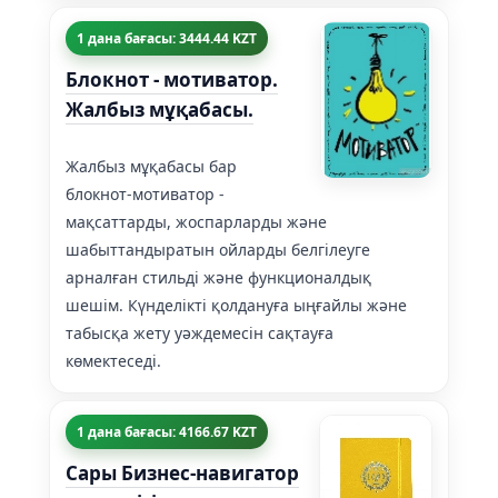
1 дана бағасы: 3444.44 KZT
Блокнот - мотиватор.
Жалбыз мұқабасы.
Жалбыз мұқабасы бар
блокнот-мотиватор -
мақсаттарды, жоспарларды және
шабыттандыратын ойларды белгілеуге
арналған стильді және функционалдық
шешім. Күнделікті қолдануға ыңғайлы және
табысқа жету уәждемесін сақтауға
көмектеседі.
1 дана бағасы: 4166.67 KZT
Сары Бизнес-навигатор