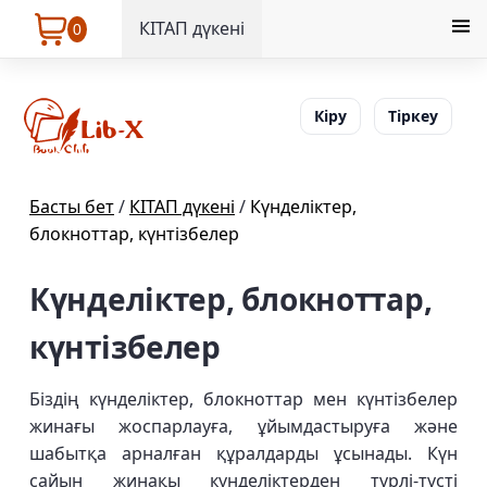
КІТАП дүкені
0
Кіру
Тіркеу
Басты бет
/
КІТАП дүкені
/
Күнделіктер,
блокноттар, күнтізбелер
Күнделіктер, блокноттар,
күнтізбелер
Біздің күнделіктер, блокноттар мен күнтізбелер
жинағы жоспарлауға, ұйымдастыруға және
шабытқа арналған құралдарды ұсынады. Күн
сайын жинақы күнделіктерден түрлі-түсті