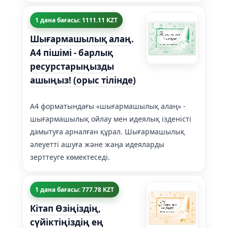
1 дана бағасы: 1111.11 KZT
Шығармашылық алаң.
А4 пішімі - барлық
ресурстарыңызды
ашыңыз! (орыс тілінде)
А4 форматындағы «шығармашылық алаң» -
шығармашылық ойлау мен идеялық ізденісті
дамытуға арналған құрал. Шығармашылық
әлеуетті ашуға және жаңа идеяларды
зерттеуге көмектеседі.
1 дана бағасы: 777.78 KZT
Кітап Өзіңіздің,
сүйіктіңіздің ең