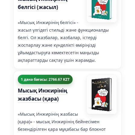
белгісі (жасыл)
«Мысық Инжирінің белгісі» -
жасыл үлгідегі стильді және функционалды
белгі. Ол жазбалар, жазбалар, істерді
жоспарлау және күнделікті өміріңізді
ұйымдастыруға көмектесетін маңызды
ақпараттарды сақтау үшін жарамды.
1 дана бағасы: 2766.67 KZT
Мысық Инжирінің
жазбасы (қара)
«Мысық Инжирінің жазбасы
(қара)» - мысық Инжирінің бейнесімен
безендірілген қара мұқабасы бар блокнот