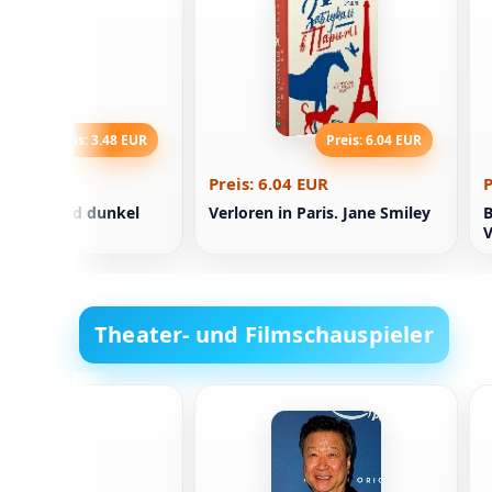
Preis: 3.48 EUR
Preis: 6.04 EUR
.48 EUR
Preis: 6.04 EUR
P
 Wald Wald dunkel
Verloren in Paris. Jane Smiley
B
a
Theater- und Filmschauspieler
eathcote