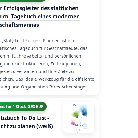
r Erfolgsgleiter des stattlichen
rrn. Tagebuch eines modernen
schäftsmannes
 „Staty Lord Success Planner“ ist ein
ktisches Tagebuch für Geschäftsleute, das
en hilft, Ihre Arbeits- und persönlichen
gaben zu strukturieren, Zeit zu planen,
jekte zu verwalten und Ihre Ziele zu
eichen. Das ideale Werkzeug für die effiziente
nung und Organisation Ihres Arbeitstages.
eis für 1 Stück: 0.93 EUR
tizbuch To Do List -
icht zu planen (weiß)