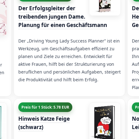
Der Erfolgsgleiter der
De
treibenden jungen Dame.
He
Planung für einen Geschäftsmann
Ge
Der „Driving Young Lady Success Planner“ ist ein
Der
Werkzeug, um Geschäftsaufgaben effizient zu
pra
planen und Ziele zu erreichen. Entwickelt für
Ihn
aktive Frauen, hilft bei der Strukturierung von
Auf
hr
beruflichen und persönlichen Aufgaben, steigert
Pro
hen
die Produktivität und hilft beim Erfolg.
err
Pla
Preis für 1 Stück: 5.78 EUR
Pr
Hinweis Katze Feige
No
(schwarz)
Le