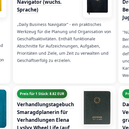
Navigator (wuchs.
Dr
Sprache)
Be
Ju
„Daily Business Navigator“ - ein praktisches
Werkzeug für die Planung und Organisation von
"Nü
Geschäftsaktivitäten. Enthält funktionale
Ber
nd
Abschnitte für Aufzeichnungen, Aufgaben,
ihn
Prioritäten und Ziele, um Zeit zu verwalten und
def
ion
Geschäftserfolg zu erzielen.
und
Kar
Wer
Preis für 1 Stück: 8.82 EUR
Pr
Verhandlungstagebuch
Da
Smaragdplanerin für
Ve
Verhandlungen Elena
gr
Lyslyy Wheel Life (auf
Ve