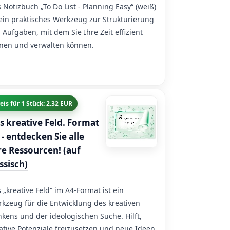
 Notizbuch „To Do List - Planning Easy“ (weiß)
 ein praktisches Werkzeug zur Strukturierung
 Aufgaben, mit dem Sie Ihre Zeit effizient
nen und verwalten können.
eis für 1 Stück: 2.32 EUR
s kreative Feld. Format
 - entdecken Sie alle
re Ressourcen! (auf
ssisch)
 „kreative Feld“ im A4-Format ist ein
kzeug für die Entwicklung des kreativen
kens und der ideologischen Suche. Hilft,
ative Potenziale freizusetzen und neue Ideen