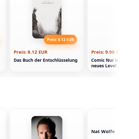
Preis: 8.12 EUR
Preis: 9
Preis: 8.12 EUR
Preis: 9.98 EUR
Das Buch der Entschlüsselung
Comic Nur ich nehme 
neues Level. Band 2
Nat Wolfe