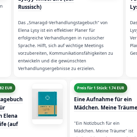
in
Russisch)
Ly
Das „Smaragd-Verhandlungstagebuch“ von
Das
Elena Lysy ist ein effektiver Planer für
Lys
erfolgreiche Verhandlungen in russischer
Ver
Sprache. Hilft, sich auf wichtige Meetings
Pla
vorzubereiten, Kommunikationsfähigkeiten zu
Ges
entwickeln und die gewünschten
Verhandlungsergebnisse zu erzielen.
8.82 EUR
Preis für 1 Stück: 1.74 EUR
tagebuch
Eine Aufnahme für ein
für
Mädchen. Meine Träum
 Elena
"Ein Notizbuch für ein
ife (auf
Mädchen. Meine Träume" ist