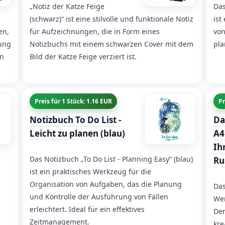
„Notiz der Katze Feige
Das
(schwarz)“ ist eine stilvolle und funktionale Notiz
ist
en,
für Aufzeichnungen, die in Form eines
von
rung
Notizbuchs mit einem schwarzen Cover mit dem
pla
en
Bild der Katze Feige verziert ist.
Preis für 1 Stück: 1.16 EUR
Pr
Notizbuch To Do List -
Da
Leicht zu planen (blau)
A4
Ih
Das Notizbuch „To Do List - Planning Easy“ (blau)
Ru
ist ein praktisches Werkzeug für die
Organisation von Aufgaben, das die Planung
Das
und Kontrolle der Ausführung von Fällen
Wer
erleichtert. Ideal für ein effektives
Den
Zeitmanagement.
kre