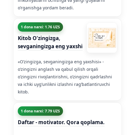
imkoniyatlarni ochishga va yangi g’oyalarni
o’rganishga yordam beradi.
1 dona narxi: 1.76 UZS
Kitob O’zingizga,
sevganingizga eng yaxshi
«O’zingizga, sevganingizga eng yaxshisi» -
o’zingizni anglash va qabul qilish orqali
o’zingizni rivojlantirishni, o’zingizni qadrlashni
va ichki uyg’unlikni izlashni rag’batlantiruvchi
kitob.
1 dona narxi: 7.79 UZS
Daftar - motivator. Qora qoplama.