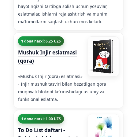
hayotingizni tartibga solish uchun yozuvlar,
eslatmalar, ishlarni rejalashtirish va muhim
maʼlumotlarni saqlash uchun mos keladi.
1 dona narxi: 6.25 UZS
Mushuk Injir eslatmasi
(qora)
«Mushuk Injir (qora) eslatmasi»
- Injir mushuk tasviri bilan bezatilgan qora
muqovali bloknot koʻrinishidagi uslubiy va
funksional eslatma.
1 dona narxi: 1.00 UZS
To Do List daftari -