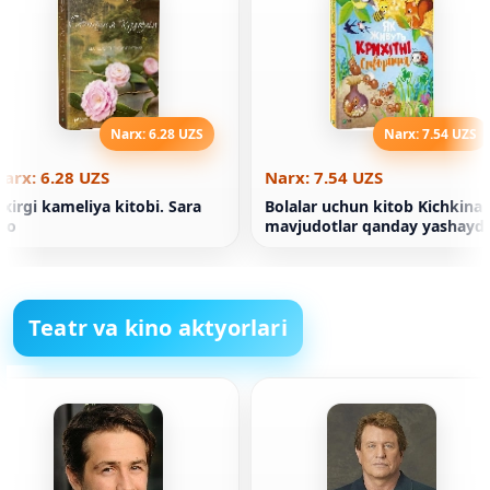
Narx: 6.28 UZS
Narx: 7.54 UZS
arx: 6.28 UZS
Narx: 7.54 UZS
xirgi kameliya kitobi. Sara
Bolalar uchun kitob Kichkina
io
mavjudotlar qanday yashaydi
Teatr va kino aktyorlari