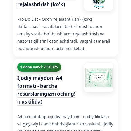
rejalashtirish (ko’k)
«To Do List - Oson rejalashtirish» (koʻk)
daftarchasi - vazifalarni tashkil etish uchun
amaliy vosita boʻlib, ishlarni rejalashtirish va
nazorat qilishni osonlashtiradi. Vaqtni samarali
boshqarish uchun juda mos keladi.
1 dona narxi: 2.51 UZS
Ijodiy maydon. A4
formati - barcha
resurslaringizni oching!
(rus tilida)
A4 formatidagi «ijodiy maydon» - ijodiy fikrlash
va gʻoyaviy izlanishni rivojlantirish vositasi. Ijodiy