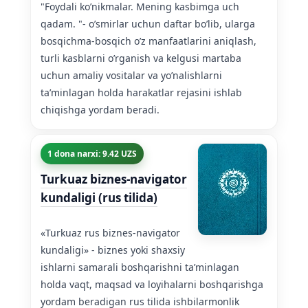
"Foydali ko’nikmalar. Mening kasbimga uch
qadam. "- o’smirlar uchun daftar bo’lib, ularga
bosqichma-bosqich o’z manfaatlarini aniqlash,
turli kasblarni o’rganish va kelgusi martaba
uchun amaliy vositalar va yo’nalishlarni
ta’minlagan holda harakatlar rejasini ishlab
chiqishga yordam beradi.
1 dona narxi: 9.42 UZS
Turkuaz biznes-navigator
kundaligi (rus tilida)
«Turkuaz rus biznes-navigator
kundaligi» - biznes yoki shaxsiy
ishlarni samarali boshqarishni ta’minlagan
holda vaqt, maqsad va loyihalarni boshqarishga
yordam beradigan rus tilida ishbilarmonlik