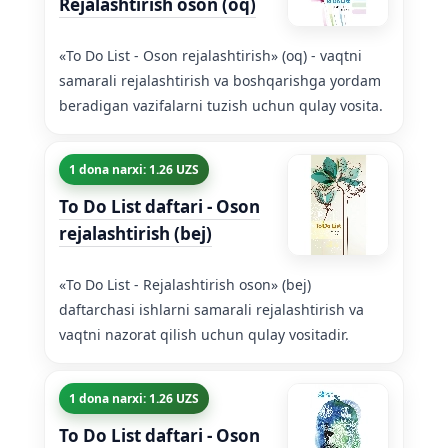
Rejalashtirish oson (oq)
«To Do List - Oson rejalashtirish» (oq) - vaqtni
samarali rejalashtirish va boshqarishga yordam
beradigan vazifalarni tuzish uchun qulay vosita.
1 dona narxi: 1.26 UZS
To Do List daftari - Oson
rejalashtirish (bej)
«To Do List - Rejalashtirish oson» (bej)
daftarchasi ishlarni samarali rejalashtirish va
vaqtni nazorat qilish uchun qulay vositadir.
1 dona narxi: 1.26 UZS
To Do List daftari - Oson