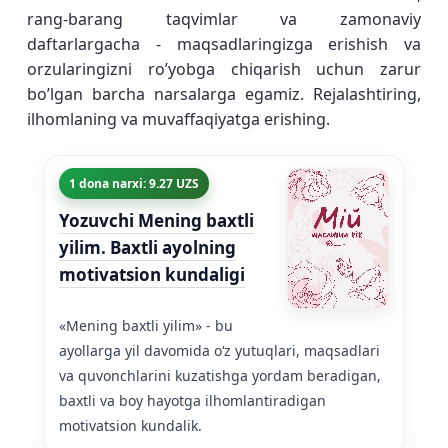
rang-barang taqvimlar va zamonaviy
daftarlargacha - maqsadlaringizga erishish va
orzularingizni ro’yobga chiqarish uchun zarur
bo’lgan barcha narsalarga egamiz. Rejalashtiring,
ilhomlaning va muvaffaqiyatga erishing.
1 dona narxi: 9.27 UZS
Yozuvchi Mening baxtli
yilim. Baxtli ayolning
motivatsion kundaligi
«Mening baxtli yilim» - bu
ayollarga yil davomida oʻz yutuqlari, maqsadlari
va quvonchlarini kuzatishga yordam beradigan,
baxtli va boy hayotga ilhomlantiradigan
motivatsion kundalik.