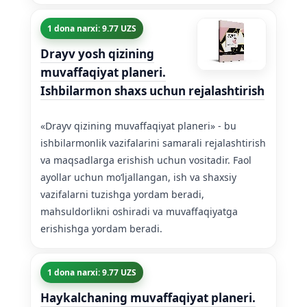
1 dona narxi: 9.77 UZS
Drayv yosh qizining
muvaffaqiyat planeri.
Ishbilarmon shaxs uchun rejalashtirish
«Drayv qizining muvaffaqiyat planeri» - bu
ishbilarmonlik vazifalarini samarali rejalashtirish
va maqsadlarga erishish uchun vositadir. Faol
ayollar uchun moʻljallangan, ish va shaxsiy
vazifalarni tuzishga yordam beradi,
mahsuldorlikni oshiradi va muvaffaqiyatga
erishishga yordam beradi.
1 dona narxi: 9.77 UZS
Haykalchaning muvaffaqiyat planeri.