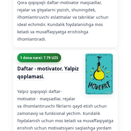
Qora qopqoqli daftar-motivator maqsadlar,
rejalar va g’oyalarni yozish, shuningdek,
ilhomlantiruvchi eslatmalar va tabriklar uchun
ideal echimdir. Kundalik foydalanishga mos
keladi va muvaffaqiyatga erishishga
ilhomlantiradi.
1 dona narxi: 7.79 UZS
Daftar - motivator. Yalpiz
qoplamasi.
Yalpiz qopqoqli daftar-
motivator - maqsadlar, rejalar
va ilhomlantiruvchi fikrlarni qayd etish uchun
zamonaviy va funksional yechim. Kundalik
foydalanish uchun mos keladi va muvaffaqiyatga
erishish uchun motivatsiyani saqlashga yordam