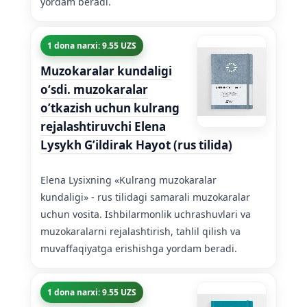
yordam beradi.
1 dona narxi: 9.55 UZS
Muzokaralar kundaligi
oʻsdi. muzokaralar
o’tkazish uchun kulrang
rejalashtiruvchi Elena
Lysykh G’ildirak Hayot (rus tilida)
Elena Lysixning «Kulrang muzokaralar
kundaligi» - rus tilidagi samarali muzokaralar
uchun vosita. Ishbilarmonlik uchrashuvlari va
muzokaralarni rejalashtirish, tahlil qilish va
muvaffaqiyatga erishishga yordam beradi.
1 dona narxi: 9.55 UZS