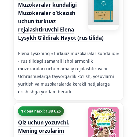
Muzokaralar kundaligi
Muzokaralar o’tkazish
uchun turkuaz
rejalashtiruvchi Elena
Lysykh G’ildirak Hayot (rus tilida)
Elena Lysixning «Turkuaz muzokaralar kundaligi»
- rus tilidagi samarali ishbilarmonlik
muzokaralari uchun amaliy rejalashtiruvchi.
Uchrashuvlarga tayyorgarlik ko’rish, yozuvlarni
yuritish va muzokaralarda kerakli natijalarga
erishishga yordam beradi.
1 dona narxi: 1.88 UZS
Qiz uchun yozuvchi.
Mening orzularim