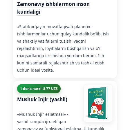
Zamonaviy ishbilarmon inson
kundaligi
«Statik xoʻjayin muvaffaqiyati planeri» -
ishbilarmonlar uchun qulay kundalik boʻlib, ish
va shaxsiy vazifalarni tuzish, vaqtni
rejalashtirish, loyihalarni boshqarish va oʻz
maqsadlariga erishishga yordam beradi. Ish
kunini samarali rejalashtirish va tashkil etish
uchun ideal vosita.
1 dona narxi: 8.77 UZS
Mushuk Injir (yashil)
«Mushuk Injir eslatmasi» -
yashil rangda ijro etilgan
zamonaviy va funksional eslatma. U kundalik