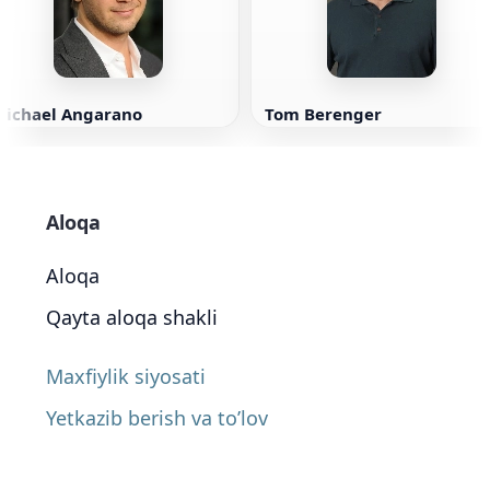
Michael Angarano
Tom Berenger
Aloqa
Aloqa
Qayta aloqa shakli
Maxfiylik siyosati
Yetkazib berish va to’lov