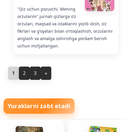
"Qiz uchun yozuvchi. Mening
orzularim" jurnali qizlarga oʻz
orzulari, maqsad va istaklarini yozib olish, oʻz
fikrlari va gʻoyalari bilan oʻrtoqlashish, orzularini
anglash va amalga oshirishga yordam berish
uchun moʻljallangan.
1
2
3
»
Yuraklarni zabt etadi