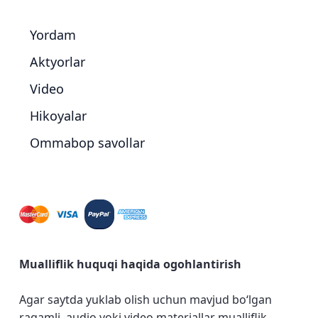
Yordam
Aktyorlar
Video
Hikoyalar
Ommabop savollar
Mualliflik huquqi haqida ogohlantirish
Agar saytda yuklab olish uchun mavjud bo‘lgan
raqamli, audio yoki video materiallar mualliflik