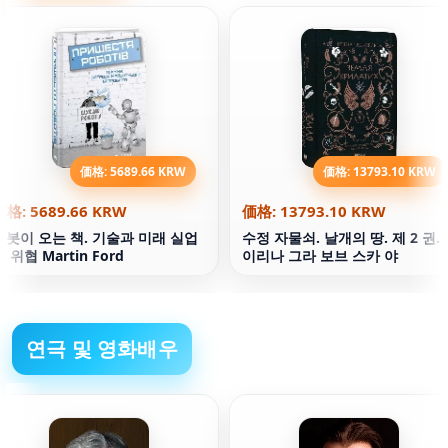
価格: 5689.66 KRW
価格: 13793.10 KRW
価格: 5689.66 KRW
価格: 13793.10 KRW
로봇이 오는 책. 기술과 미래 실업
수정 자물쇠. 날개의 땅. 제 2 권.
의 위협 Martin Ford
이리나 그라 보브 스카 야
연극 및 영화배우