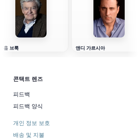
할 홀 브룩
앤디 가르시아
콘택트 렌즈
피드백
피드백 양식
개인 정보 보호
배송 및 지불