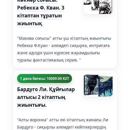
Ребекка Ф. Кван. 3
кітаптан тұратын
жиынтық
"Макова соғысы" атты үш кітаптың жиынтығы
Ребекка Ф.Куан - әлемдегі сиқырға, интригаға
және әділдік үшін күреске жарамдылығы
туралы фантастикалық серия. "
1 дана бағасы: 10000.00 KZT
Бардуго Ли. Құйғылар
алтысы 2 кітаптың
жиынтығы.
"Алты воронка" атты екі кітаптың жинағы Ли
Бардуго - сиқырлы әлемдегі кейіпкерлердің