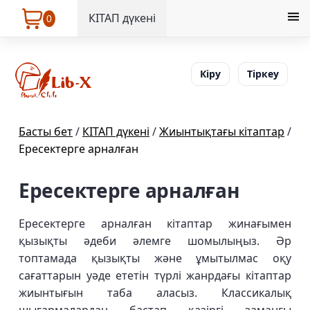
КІТАП дүкені
0
Кіру
Тіркеу
Басты бет
/
КІТАП дүкені
/
Жиынтықтағы кітаптар
/
Ересектерге арналған
Ересектерге арналған
Ересектерге арналған кітаптар жинағымен
қызықты әдеби әлемге шомылыңыз. Әр
топтамада қызықты және ұмытылмас оқу
сағаттарын уәде ететін түрлі жанрдағы кітаптар
жиынтығын таба аласыз. Классикалық