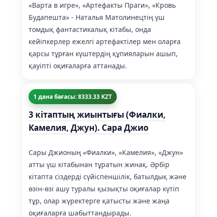
«Варта в игре», «Артефакты Праги», «Кровь
Будапешта» - Наталья Матолинецтің үш
томдық фантастикалық кітабы, онда
кейіпкерлер ежелгі артефактілер мен оларға
қарсы тұрған күштердің құпияларын ашып,
қауіпті оқиғаларға аттанады.
1 дана бағасы: 8333.33 KZT
3 кітаптың жиынтығы (Фиалки,
Камелия, Джун). Сара Джио
Сары Джионың «Фиалки», «Камелия», «Джун»
атты үш кітабынан тұратын жинақ. Әрбір
кітапта сіздерді сүйіспеншілік, батылдық және
өзін-өзі ашу туралы қызықты оқиғалар күтіп
тұр, олар жүректерге қатысты және жаңа
оқиғаларға шабыттандырады.