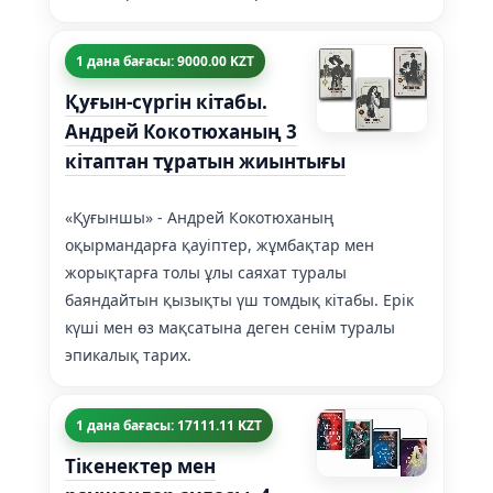
1 дана бағасы: 9000.00 KZT
Қуғын-сүргін кітабы.
Андрей Кокотюханың 3
кітаптан тұратын жиынтығы
«Қуғыншы» - Андрей Кокотюханың
оқырмандарға қауіптер, жұмбақтар мен
жорықтарға толы ұлы саяхат туралы
баяндайтын қызықты үш томдық кітабы. Ерік
күші мен өз мақсатына деген сенім туралы
эпикалық тарих.
1 дана бағасы: 17111.11 KZT
Тікенектер мен