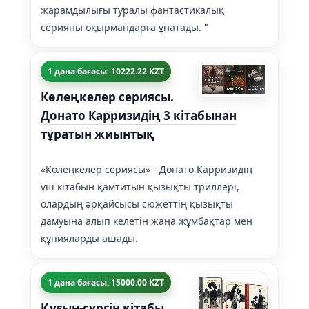
жарамдылығы туралы фантастикалық
серияны оқырмандарға ұнатады. "
1 дана бағасы: 10222.22 KZT
Көлеңкелер сериясы.
Донато Карризидің 3 кітабынан
тұратын жиынтық
«Көлеңкелер сериясы» - Донато Карризидің
үш кітабын қамтитын қызықты триллері,
олардың әрқайсысы сюжеттің қызықты
дамуына алып келетін жаңа жұмбақтар мен
құпияларды ашады.
1 дана бағасы: 15000.00 KZT
Қуғын-сүргін кітабы.