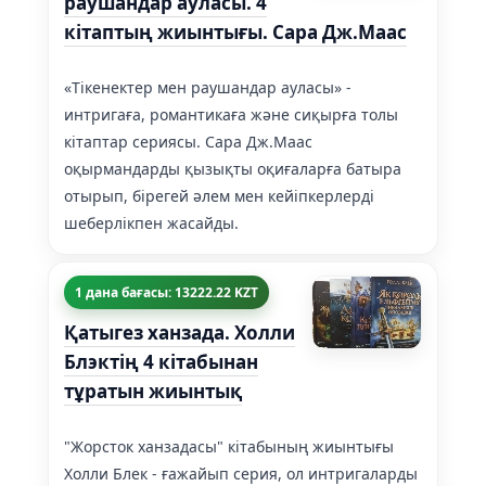
раушандар ауласы. 4
кітаптың жиынтығы. Сара Дж.Маас
«Тікенектер мен раушандар ауласы» -
интригаға, романтикаға және сиқырға толы
кітаптар сериясы. Сара Дж.Маас
оқырмандарды қызықты оқиғаларға батыра
отырып, бірегей әлем мен кейіпкерлерді
шеберлікпен жасайды.
1 дана бағасы: 13222.22 KZT
Қатыгез ханзада. Холли
Блэктің 4 кітабынан
тұратын жиынтық
"Жорсток ханзадасы" кітабының жиынтығы
Холли Блек - ғажайып серия, ол интригаларды