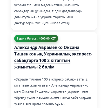
украин тілі мен мәдениетінің қызықты
сабақтарын ұсынады, тілдік дағдыларды
дамытуға және украин тарихы мен
дәстүрлерін түсінуге ықпал етеді.
1 дана бағасы: 4000.00 KZT
Александр Авраменко Оксана
Тищенконың Украиналық экспресс-
сабақтарға 100 2 кітаптың
жиынтығы 2 бөлім
«Украин тілінен 100 экспресс-сабақ» атты 2
кітаптың жиынтығы - Александр Авраменко
мен Оксана Тищенко әзірлеген украин тілін
үйрену үшін жылдам және тиімді сабақтарды
ұсынатын практикалық құрал.