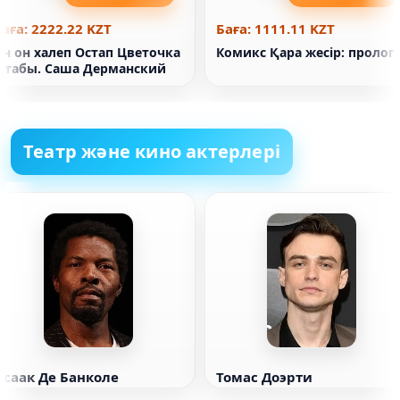
аға: 2222.22 KZT
Баға: 1111.11 KZT
Он он халеп Остап Цветочка
Комикс Қара жесір: пролог
кітабы. Саша Дерманский
Театр және кино актерлері
Исаак Де Банколе
Томас Доэрти