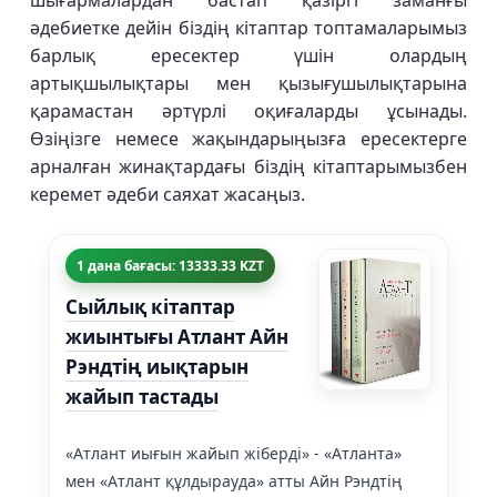
шығармалардан бастап қазіргі заманғы
әдебиетке дейін біздің кітаптар топтамаларымыз
барлық ересектер үшін олардың
артықшылықтары мен қызығушылықтарына
қарамастан әртүрлі оқиғаларды ұсынады.
Өзіңізге немесе жақындарыңызға ересектерге
арналған жинақтардағы біздің кітаптарымызбен
керемет әдеби саяхат жасаңыз.
1 дана бағасы: 13333.33 KZT
Сыйлық кітаптар
жиынтығы Атлант Айн
Рэндтің иықтарын
жайып тастады
«Атлант иығын жайып жіберді» - «Атланта»
мен «Атлант құлдырауда» атты Айн Рэндтің