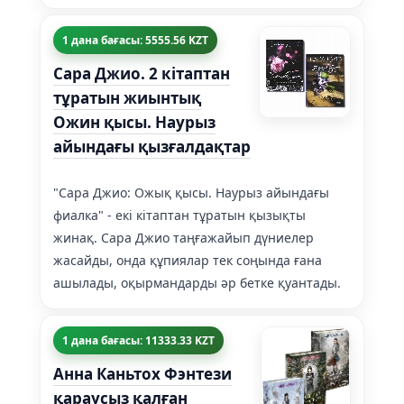
1 дана бағасы: 5555.56 KZT
Сара Джио. 2 кітаптан
тұратын жиынтық
Ожин қысы. Наурыз
айындағы қызғалдақтар
"Сара Джио: Ожық қысы. Наурыз айындағы
фиалка" - екі кітаптан тұратын қызықты
жинақ. Сара Джио таңғажайып дүниелер
жасайды, онда құпиялар тек соңында ғана
ашылады, оқырмандарды әр бетке қуантады.
1 дана бағасы: 11333.33 KZT
Анна Каньтох Фэнтези
қараусыз қалған