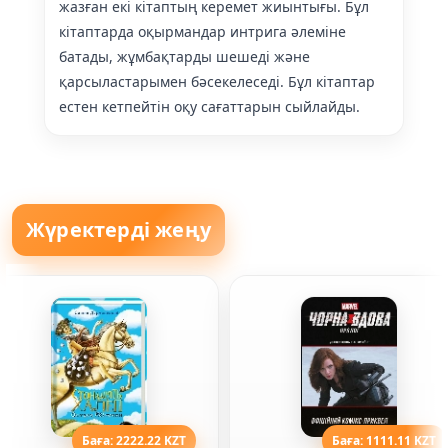
жазған екі кітаптың керемет жиынтығы. Бұл
кітаптарда оқырмандар интрига әлеміне
батады, жұмбақтарды шешеді және
қарсыластарымен бәсекелеседі. Бұл кітаптар
естен кетпейтін оқу сағаттарын сыйлайды.
Жүректерді жеңу
Баға: 2222.22 KZT
Баға: 1111.11 KZT