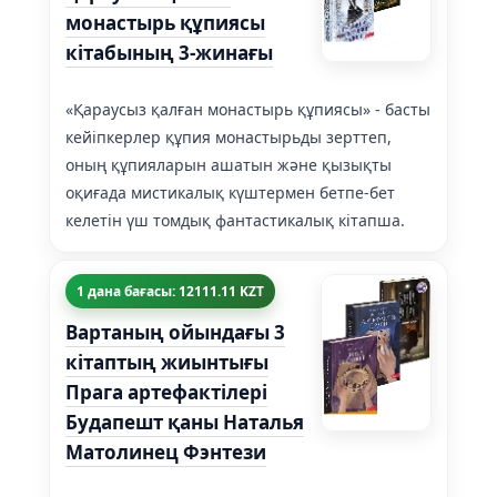
монастырь құпиясы
кітабының 3-жинағы
«Қараусыз қалған монастырь құпиясы» - басты
кейіпкерлер құпия монастырьды зерттеп,
оның құпияларын ашатын және қызықты
оқиғада мистикалық күштермен бетпе-бет
келетін үш томдық фантастикалық кітапша.
1 дана бағасы: 12111.11 KZT
Вартаның ойындағы 3
кітаптың жиынтығы
Прага артефактілері
Будапешт қаны Наталья
Матолинец Фэнтези