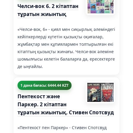
Челси-вок 6. 2 кітаптан
тұратын жиынтық
«Челси-вок, 6» - қиял мен сиқырлық әлеміндегі
кейіпкерлерді күтетін қызықты оқиғалар,
жұмбақтар мен құпиялармен толтырылған екі
кітаптың қызықты жинағы. Челси-вок әлеміне
шомылғысы келетін балаларға да, ересектерге
де ыңғайлы.
1 дана бағасы: 6444.44 KZT
Пентекост және
Паркер. 2 кітаптан
тұратын жиынтық. Стивен Спотсвуд
«Пентекост пен Паркер» - Стивен Спотсвуд