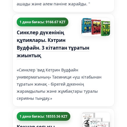
ашады және әлем пәніне жарайды. "
1 дана бағасы: 9166.67 KZT
Синклер дүкенінің
құпиялары. Кэтрин
Вудфайн. 3 кітаптан тұратын
жиынтық
«Синклер 'вид Кетрин Вудфайн
универмагының» Таємници «үш кітабынан
тұратын жинақ - бірегей дүкеннің
жарамдылығы және жұмбақтары туралы
серияны тыңдау.»
1 дана бағасы: 18555.56 KZT
Көкнәр соғысы.