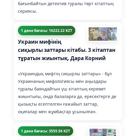
бағынбайтын детектив туралы төрт кітаптың
сериясы.
1 дана бағасы: 16222.22 KZT
Украин мифінің
сиқырлы заттары кітабы. 3 кітаптан
тұратын жиынтық. Дара Корний
«Украиндық мифтің сиқырлы заттары» - бұл
Украинаның мифологиясы мен аңыздары
туралы баяндайтын үш кітаптың керемет
жиынтығы, онда балаларға да, ересектерге де
қызықты есептелген ғажайып заттар,
оқиғалар мен жұмбақтар ұсынылған.
1 дана бағасы: 3555.56 KZT