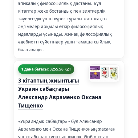
эпикалық философиялық дастаны. Бұл
кітаптар жеке бостандық пен зияткерлік
тәуелсіздік үшін күрес туралы жан-жақты
әңгімелер арқылы өткір философиялық
идеяларды ұсынады. Жинақ философиялық
әдебиетті сүйетіндер үшін тамаша сыйлық
бола алады.
1 дана бағасы: 3255.56 KZT
3 кітаптың жиынтығы
Украин сабақтары
Александр Авраменко Оксана
Тищенко
«Украиндық сабақтар» - бұл Александр
Авраменко мен Оксана Тищенконың жасаған
үш кітабынан тұратын жинақ. Әрбір кітап