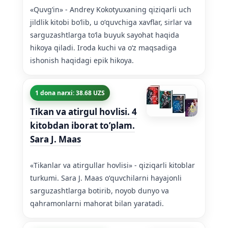
«Quvgʻin» - Andrey Kokotyuxaning qiziqarli uch
jildlik kitobi boʻlib, u oʻquvchiga xavflar, sirlar va
sarguzashtlarga toʻla buyuk sayohat haqida
hikoya qiladi. Iroda kuchi va oʻz maqsadiga
ishonish haqidagi epik hikoya.
1 dona narxi: 38.68 UZS
Tikan va atirgul hovlisi. 4
kitobdan iborat to’plam.
Sara J. Maas
«Tikanlar va atirgullar hovlisi» - qiziqarli kitoblar
turkumi. Sara J. Maas oʻquvchilarni hayajonli
sarguzashtlarga botirib, noyob dunyo va
qahramonlarni mahorat bilan yaratadi.