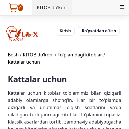
KITOB do’koni
0
Kirish
Ro‘yxatdan o‘tish
Bosh
/
KITOB do’koni
/
Toʻplamdagi kitoblar
/
Kattalar uchun
Kattalar uchun
Kattalar uchun kitoblar to’plamimiz bilan qiziqarli
adabiy olamlarga sho’ng’in. Har bir toʻplamda
qiziqarli va unutilmas oʻqish soatlarini vaʼda
qiladigan turli janrdagi kitoblar toʻplamini topasiz.
Klassik asarlardan tortib, zamonaviy adabiyotgacha