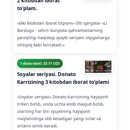
2 kitobdan iborat
to’plam.
«Ikki kitobdan iborat to’plam» Olti qarg’alar «Li
Bardugo - sehrli dunyoda qahramonlarning
yaroqliligi haqidagi ajoyib seriyani o’qiganlarga
ishtiyoq kabi ko’rsatadi.»
1 dona narxi: 23.11 UZS
Soyalar seriyasi. Donato
Karrizining 3 kitobdan iborat to’plami
«Soyalar seriyasi» Donato Karrizining hayajonli
trilleri boʻlib, unda uchta kitob mavjud boʻlib,
ularning har biri syujetning hayajonli
rivojlanishiga olib keladigan yangi sirlar va
sirlarni ochib beradi.