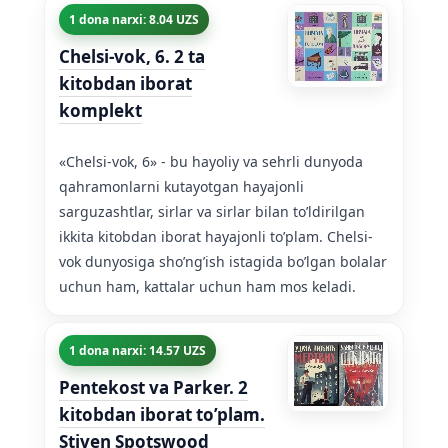
1 dona narxi: 8.04 UZS
Chelsi-vok, 6. 2 ta
kitobdan iborat
komplekt
«Chelsi-vok, 6» - bu hayoliy va sehrli dunyoda
qahramonlarni kutayotgan hayajonli
sarguzashtlar, sirlar va sirlar bilan to’ldirilgan
ikkita kitobdan iborat hayajonli to’plam. Chelsi-
vok dunyosiga sho’ng’ish istagida bo’lgan bolalar
uchun ham, kattalar uchun ham mos keladi.
1 dona narxi: 14.57 UZS
Pentekost va Parker. 2
kitobdan iborat to’plam.
Stiven Spotswood