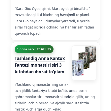
"Sara Gio: Oyoq qishi. Mart oyidagi binafsha"
mavzusidagi ikki kitobning hayajonli toʻplami.
Sara Gio hayajonli dunyolar yaratadi, u yerda
sirlar faqat oxirida ochiladi va har bir sahifadan
quvonch topadi.
1 dona narxi: 25.62 UZS
Tashlandiq Anna Kantox
Fantezi monastiri siri 3
kitobdan iborat to’plam
«Tashlandiq monastirning siri» -
uch jildlik fantaziya kitobi boʻlib, unda bosh
qahramonlar sirli monastirni tadqiq qilib, uning
sirlarini ochib beradi va ajoyib sarguzashtda
mistik kuchlarga duch keladi.