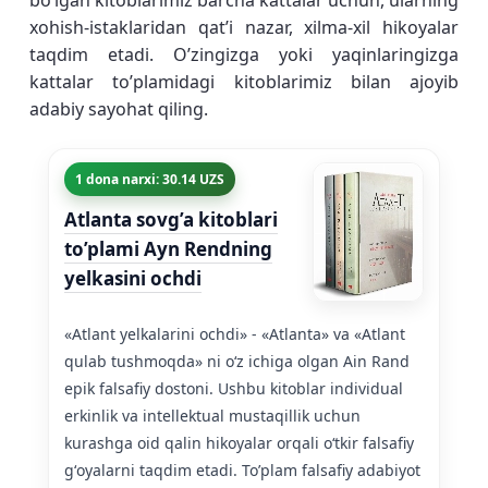
boʻlgan kitoblarimiz barcha kattalar uchun, ularning
xohish-istaklaridan qatʼi nazar, xilma-xil hikoyalar
taqdim etadi. O’zingizga yoki yaqinlaringizga
kattalar to’plamidagi kitoblarimiz bilan ajoyib
adabiy sayohat qiling.
1 dona narxi: 30.14 UZS
Atlanta sovg’a kitoblari
to’plami Ayn Rendning
yelkasini ochdi
«Atlant yelkalarini ochdi» - «Atlanta» va «Atlant
qulab tushmoqda» ni oʻz ichiga olgan Ain Rand
epik falsafiy dostoni. Ushbu kitoblar individual
erkinlik va intellektual mustaqillik uchun
kurashga oid qalin hikoyalar orqali oʻtkir falsafiy
gʻoyalarni taqdim etadi. To’plam falsafiy adabiyot