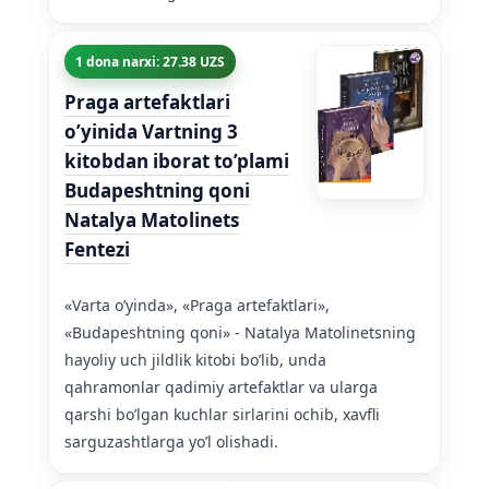
1 dona narxi: 27.38 UZS
Praga artefaktlari
o’yinida Vartning 3
kitobdan iborat to’plami
Budapeshtning qoni
Natalya Matolinets
Fentezi
«Varta o’yinda», «Praga artefaktlari»,
«Budapeshtning qoni» - Natalya Matolinetsning
hayoliy uch jildlik kitobi bo’lib, unda
qahramonlar qadimiy artefaktlar va ularga
qarshi bo’lgan kuchlar sirlarini ochib, xavfli
sarguzashtlarga yo’l olishadi.