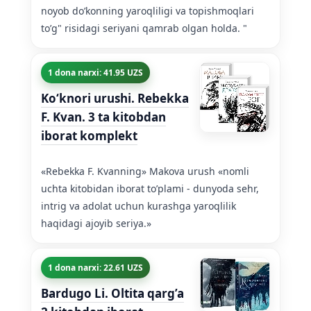
noyob do’konning yaroqliligi va topishmoqlari
to’g" risidagi seriyani qamrab olgan holda. "
1 dona narxi: 41.95 UZS
Koʻknori urushi. Rebekka
F. Kvan. 3 ta kitobdan
iborat komplekt
«Rebekka F. Kvanning» Makova urush «nomli
uchta kitobidan iborat to’plami - dunyoda sehr,
intrig va adolat uchun kurashga yaroqlilik
haqidagi ajoyib seriya.»
1 dona narxi: 22.61 UZS
Bardugo Li. Oltita qarg’a