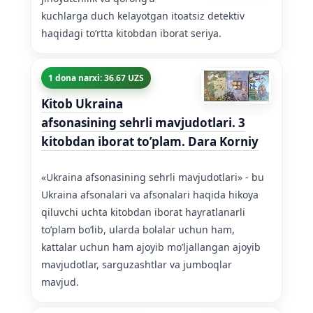
kuchlarga duch kelayotgan itoatsiz detektiv
haqidagi to’rtta kitobdan iborat seriya.
1 dona narxi: 36.67 UZS
Kitob Ukraina
afsonasining sehrli mavjudotlari. 3
kitobdan iborat to’plam. Dara Korniy
«Ukraina afsonasining sehrli mavjudotlari» - bu
Ukraina afsonalari va afsonalari haqida hikoya
qiluvchi uchta kitobdan iborat hayratlanarli
to’plam bo’lib, ularda bolalar uchun ham,
kattalar uchun ham ajoyib mo’ljallangan ajoyib
mavjudotlar, sarguzashtlar va jumboqlar
mavjud.