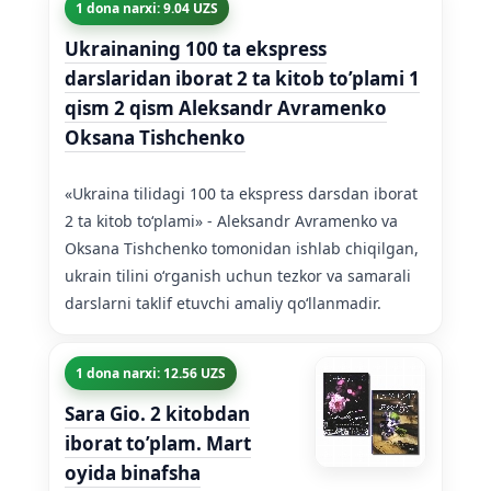
1 dona narxi: 9.04 UZS
Ukrainaning 100 ta ekspress
darslaridan iborat 2 ta kitob to’plami 1
qism 2 qism Aleksandr Avramenko
Oksana Tishchenko
«Ukraina tilidagi 100 ta ekspress darsdan iborat
2 ta kitob toʻplami» - Aleksandr Avramenko va
Oksana Tishchenko tomonidan ishlab chiqilgan,
ukrain tilini oʻrganish uchun tezkor va samarali
darslarni taklif etuvchi amaliy qoʻllanmadir.
1 dona narxi: 12.56 UZS
Sara Gio. 2 kitobdan
iborat to’plam. Mart
oyida binafsha