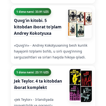
1 dona narxi: 33.91 UZS
Quvgʻin kitobi. 5
kitobdan iborat to’plam
Andrey Kokotyuxa
«Quvgʻin» - Andrey Kokotyuxaning besh kunlik
hayajonli toʻplami boʻlib, u sirli quvgʻinning
sarguzashtlari va sirlari haqida hikoya qiladi.
1 dona narxi: 23.11 UZS
Jek Teylor. 4 ta kitobdan
iborat komplekt
«Jek Teylor» - Irlandiyada
jinoyatchilik va qorong’u