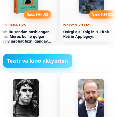
Narx: 8.04 UZS
Narx: 9.29 UZS
arx: 8.04 UZS
Narx: 9.29 UZS
itob Bu sendan boshlangan
Oxirgi qiz. Yolg’iz. 1-kitob
mas. Meros bo’lib qolgan
Ketrin Applegeyt
ilaviy jarohat bizni qanday
hakllantiradi va bu doirani
qanday buzish mumkin?
Teatr va kino aktyorlari