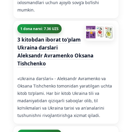
ixlosmandlari uchun ajoyib sovg’a bo’lishi
mumkin.
1 dona narxi: 7.36 UZS
3 kitobdan iborat to’plam
Ukraina darslari
Aleksandr Avramenko Oksana
Tishchenko
«Ukraina darslari» - Aleksandr Avramenko va
Oksana Tishchenko tomonidan yaratilgan uchta
kitob toʻplami. Har bir kitob Ukraina tili va
madaniyatidan qiziqarli saboqlar olib, til
koʻnikmalari va Ukraina tarixi va anʼanalarini
tushunishni rivojlantirishga xizmat qiladi.