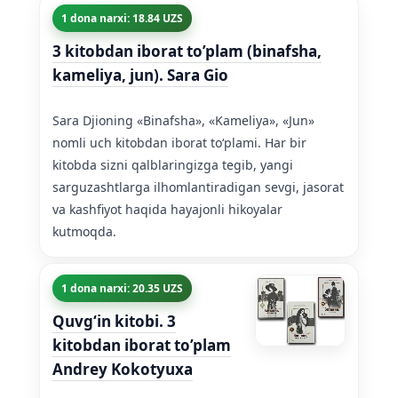
1 dona narxi: 18.84 UZS
3 kitobdan iborat to’plam (binafsha,
kameliya, jun). Sara Gio
Sara Djioning «Binafsha», «Kameliya», «Jun»
nomli uch kitobdan iborat toʻplami. Har bir
kitobda sizni qalblaringizga tegib, yangi
sarguzashtlarga ilhomlantiradigan sevgi, jasorat
va kashfiyot haqida hayajonli hikoyalar
kutmoqda.
1 dona narxi: 20.35 UZS
Quvgʻin kitobi. 3
kitobdan iborat to’plam
Andrey Kokotyuxa