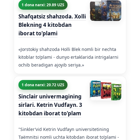
1 dona narxi: 29.89 UZS
Shafqatsiz shahzoda. Xolli
Blekning 4 kitobdan
iborat to’plami
«Jorstokiy shahzoda Holli Blek nomli bir nechta
kitoblar to’plami - dunyo ertaklarida intrigalarni
ochib beradigan ajoyib seriya.»
1 dona narxi: 20.72 UZS
Sinclair univermagining
sirlari. Ketrin Vudfayn. 3
kitobdan iborat to’plam
"Sinkler’vid Ketrin Vudfayn universitetining
Taëmnitsi nomli uchta kitobdan iborat to’plami -