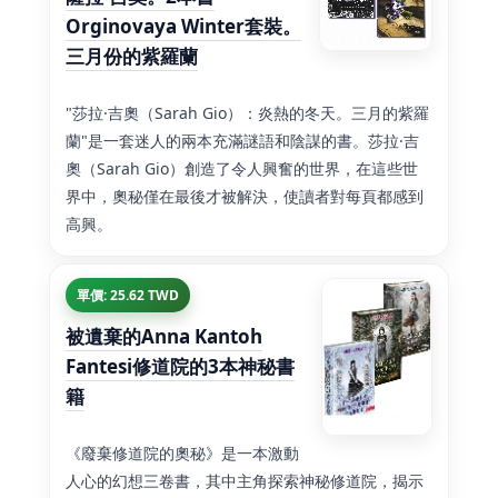
Orginovaya Winter套裝。
三月份的紫羅蘭
"莎拉·吉奧（Sarah Gio）：炎熱的冬天。三月的紫羅
蘭"是一套迷人的兩本充滿謎語和陰謀的書。莎拉·吉
奧（Sarah Gio）創造了令人興奮的世界，在這些世
界中，奧秘僅在最後才被解決，使讀者對每頁都感到
高興。
單價: 25.62 TWD
被遺棄的Anna Kantoh
Fantesi修道院的3本神秘書
籍
《廢棄修道院的奧秘》是一本激動
人心的幻想三卷書，其中主角探索神秘修道院，揭示