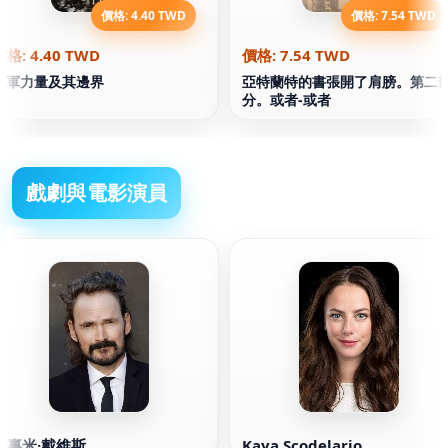
價格: 4.40 TWD
價格: 7.54 TWD
價格: 4.40 TWD
價格: 7.54 TWD
海軍力量及其邊界
亞特蘭特的書張開了肩膀。第二
分。或者-或者
戲劇與電影演員
傑裏米·戴維斯
Kaya Scodelario