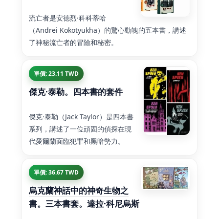
流亡者是安德烈·科科蒂哈
（Andrei Kokotyukha）的驚心動魄的五本書，講述
了神秘流亡者的冒險和秘密。
單價: 23.11 TWD
傑克·泰勒。四本書的套件
傑克·泰勒（Jack Taylor）是四本書
系列，講述了一位頑固的偵探在現
代愛爾蘭面臨犯罪和黑暗勢力。
單價: 36.67 TWD
烏克蘭神話中的神奇生物之
書。三本書套。達拉·科尼烏斯