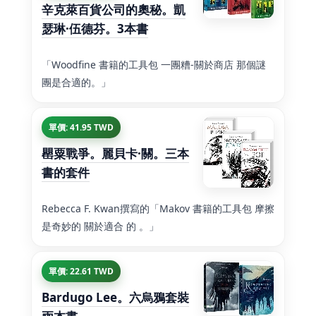
辛克萊百貨公司的奧秘。凱
瑟琳·伍德芬。3本書
「Woodfine 書籍的工具包 一團糟-關於商店 那個謎
團是合適的。」
單價: 41.95 TWD
罌粟戰爭。麗貝卡·關。三本
書的套件
Rebecca F. Kwan撰寫的「Makov 書籍的工具包 摩擦
是奇妙的 關於適合 的 。」
單價: 22.61 TWD
Bardugo Lee。六烏鴉套裝