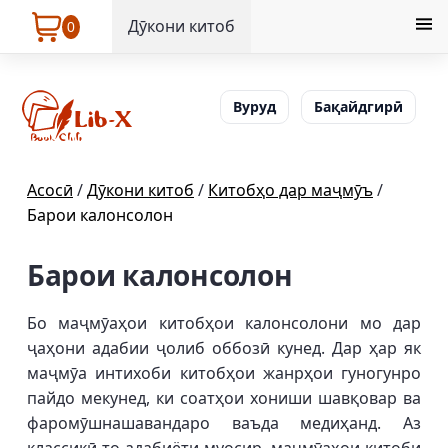
Дӯкони китоб
0
Вуруд
Бақайдгирӣ
Асосӣ
/
Дӯкони китоб
/
Китобҳо дар маҷмӯъ
/
Барои калонсолон
Барои калонсолон
Бо маҷмӯаҳои китобҳои калонсолони мо дар
ҷаҳони адабии ҷолиб оббозӣ кунед. Дар ҳар як
маҷмӯа интихоби китобҳои жанрҳои гуногунро
пайдо мекунед, ки соатҳои хониши шавқовар ва
фаромӯшнашавандаро ваъда медиҳанд. Аз