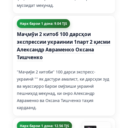
мусоидат мекунад.
Нарх барои 1 дона: 9.04 TJS
Маҷмӯи 2 китоб 100 дарсҳои
экспрессии украинии 1парт 2 қисми
Александр Авраменко Оксана
Тишченко
"Маҷмӯи 2 китоби" 100 дарси экспресс-
украинӣ "" як дастури амалист, ки дарсҳои зуд
ва муассирро барои омӯзиши украинӣ
пешниҳод мекунад, ки онро Александр
Авраменко ва Оксана Тишченко таҳия
кардаанд.
Нарх барои 1 дона: 12.56 TJS