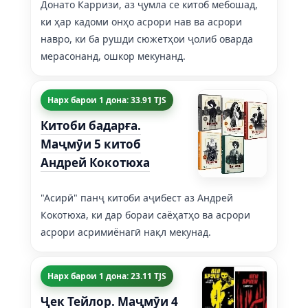
Донато Карризи, аз ҷумла се китоб мебошад,
ки ҳар кадоми онҳо асрори нав ва асрори
навро, ки ба рушди сюжетҳои ҷолиб оварда
мерасонанд, ошкор мекунанд.
Нарх барои 1 дона: 33.91 TJS
Китоби бадарға.
Маҷмӯи 5 китоб
Андрей Кокотюха
"Асирӣ" панҷ китоби аҷибест аз Андрей
Кокотюха, ки дар бораи саёҳатҳо ва асрори
асрори асримиёнагӣ нақл мекунад.
Нарх барои 1 дона: 23.11 TJS
Ҷек Тейлор. Маҷмӯи 4