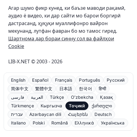
Агар шумо фикр кунед, ки баъзе маводи рақамӣ,
аудио ё видео, ки дар сайти мо барои боргирӣ
дастрасанд, ҳуқуқи муаллифонро вайрон
мекунанд, лутфан фавран бо мо тамос гиред.
Шартнома дар бораи синну сол ва файлҳои
Cookie
LIB-X.NET © 2003 - 2026
English
Español
Français
Português
Русский
简体中文
繁體中文
日本語
한국어
हिन्दी
فارسی
العربية
Türkçe
Oʻzbekcha
Қазақ
Türkmençe
Кыргызча
Тоҷикӣ
ქართული
עברית
Azərbaycan dili
Հայերեն
Deutsch
Italiano
Polski
Română
Ελληνικά
Українська