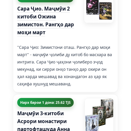
Сара Ҷио. Маҷмӯи 2
китоби Ожина
зимистон. Рангҳо дар
моҳи март
"Сара Ҷио: Зимистони оташ. Рангҳо дар моҳи
март" - маҷмӯи ҷолиби ду китоб бо масхара ва
интрига. Сара Ҷио ҷаҳони ҷолиберо эҷод
мекунад, ки сирри онҳо танҳо дар охири он
ҳал карда мешавад ва хонандагон аз ҳар як
саҳифа хушнуд мешаванд.
Нарх барои 1 дона: 25.62 TJS
Маҷмӯи 3-китоби
Асрори монастири
партофташуда Анна