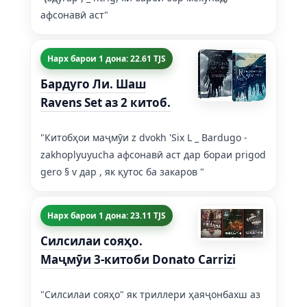
афсонавӣ аст"
Нарх барои 1 дона: 22.61 TJS
Бардуго Ли. Шаш
Ravens Set аз 2 китоб.
"Китобҳои маҷмӯи z dvokh 'Six L _ Bardugo -
zakhoplyuyucha афсонавӣ аст дар бораи prigod
gero § v дар , як қутос ба закаров "
Нарх барои 1 дона: 23.11 TJS
Силсилаи сояҳо.
Маҷмӯи 3-китоби Donato Carrizi
"Силсилаи сояҳо" як триллери ҳаяҷонбахш аз