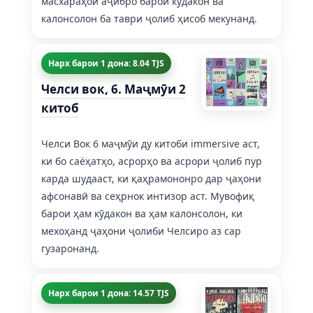
масхараҳои аҷибро барои кӯдакон ва
калонсолон ба таври ҷолиб ҳисоб мекунанд.
Нарх барои 1 дона: 8.04 TJS
Челси вок, 6. Маҷмӯи 2
китоб
Челси Вок 6 маҷмӯи ду китоби immersive аст,
ки бо саёҳатҳо, асрорҳо ва асрори ҷолиб пур
карда шудааст, ки қаҳрамононро дар ҷаҳони
афсонавӣ ва сеҳрнок интизор аст. Мувофиқ
барои ҳам кӯдакон ва ҳам калонсолон, ки
мехоҳанд ҷаҳони ҷолиби Челсиро аз сар
гузаронанд.
Нарх барои 1 дона: 14.57 TJS