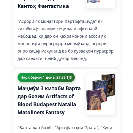
Кантоҳ Фантастика
"Асрори як монастири партофташуда" як
китоби афсонавии сеҷилдаи афсонавӣ
мебошад, ки дар он қаҳрамонони асосӣ як
монастири пурасрорро меомӯзанд, асрори
онро кашф мекунанд ва бо қувваҳои пурасрор
дар саёҳати ҷолиб дучор меоянд.
Нарх барои 1 дона: 27.38 TJS
Маҷмӯи 3 китоби Варта
дар бозии Artifacts of
Blood Budapest Natalia
Matolinets Fantasy
"Варта дар бозӣ", "Артефактҳои Прага", "Хуни