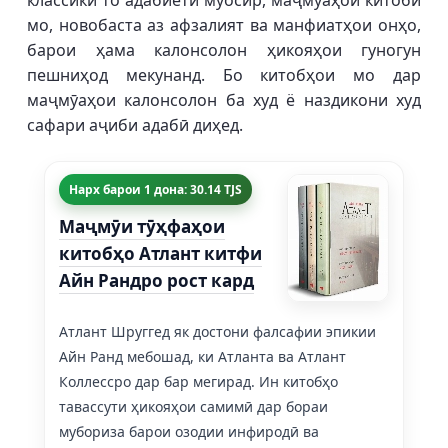
классикӣ то адабиёти муосир, маҷмӯаҳои китоби
мо, новобаста аз афзалият ва манфиатҳои онҳо,
барои ҳама калонсолон ҳикояҳои гуногун
пешниҳод мекунанд. Бо китобҳои мо дар
маҷмӯаҳои калонсолон ба худ ё наздикони худ
сафари аҷиби адабӣ диҳед.
Нарх барои 1 дона: 30.14 TJS
Маҷмӯи тӯҳфаҳои
китобҳо Атлант китфи
Айн Рандро рост кард
Атлант Шруггед як достони фалсафии эпикии
Айн Ранд мебошад, ки Атланта ва Атлант
Коллессро дар бар мегирад. Ин китобҳо
тавассути ҳикояҳои самимӣ дар бораи
мубориза барои озодии инфиродӣ ва