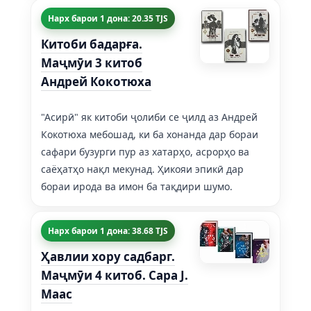
Нарх барои 1 дона: 20.35 TJS
Китоби бадарға.
Маҷмӯи 3 китоб
Андрей Кокотюха
"Асирӣ" як китоби ҷолиби се ҷилд аз Андрей
Кокотюха мебошад, ки ба хонанда дар бораи
сафари бузурги пур аз хатарҳо, асрорҳо ва
саёҳатҳо нақл мекунад. Ҳикояи эпикӣ дар
бораи ирода ва имон ба тақдири шумо.
Нарх барои 1 дона: 38.68 TJS
Ҳавлии хору садбарг.
Маҷмӯи 4 китоб. Сара J.
Маас