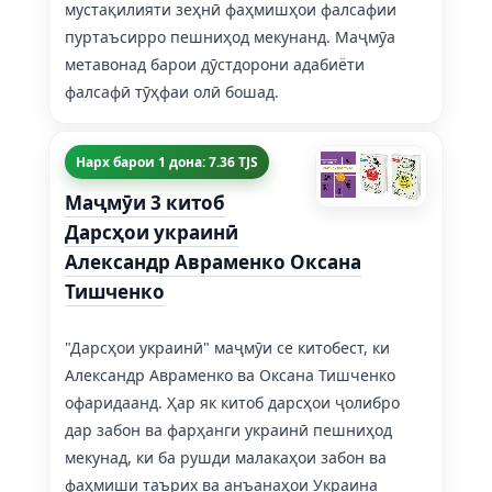
мустақилияти зеҳнӣ фаҳмишҳои фалсафии
пуртаъсирро пешниҳод мекунанд. Маҷмӯа
метавонад барои дӯстдорони адабиёти
фалсафӣ тӯҳфаи олӣ бошад.
Нарх барои 1 дона: 7.36 TJS
Маҷмӯи 3 китоб
Дарсҳои украинӣ
Александр Авраменко Оксана
Тишченко
"Дарсҳои украинӣ" маҷмӯи се китобест, ки
Александр Авраменко ва Оксана Тишченко
офаридаанд. Ҳар як китоб дарсҳои ҷолибро
дар забон ва фарҳанги украинӣ пешниҳод
мекунад, ки ба рушди малакаҳои забон ва
фаҳмиши таърих ва анъанаҳои Украина