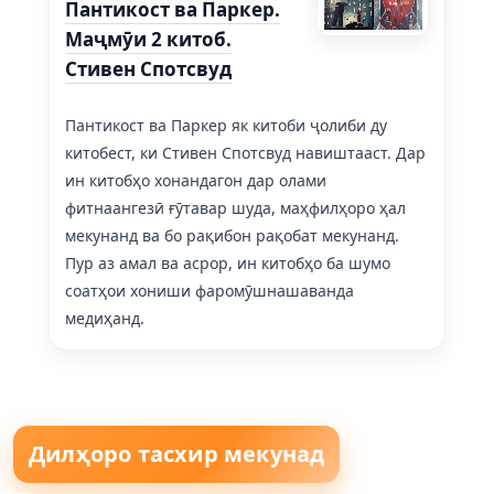
Пантикост ва Паркер.
Маҷмӯи 2 китоб.
Стивен Спотсвуд
Пантикост ва Паркер як китоби ҷолиби ду
китобест, ки Стивен Спотсвуд навиштааст. Дар
ин китобҳо хонандагон дар олами
фитнаангезӣ ғӯтавар шуда, маҳфилҳоро ҳал
мекунанд ва бо рақибон рақобат мекунанд.
Пур аз амал ва асрор, ин китобҳо ба шумо
соатҳои хониши фаромӯшнашаванда
медиҳанд.
Дилҳоро тасхир мекунад