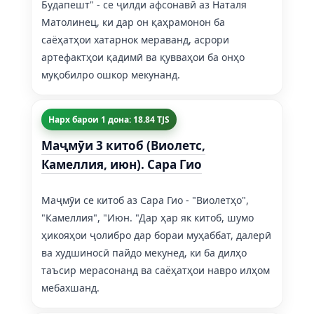
Будапешт" - се ҷилди афсонавӣ аз Наталя
Матолинец, ки дар он қаҳрамонон ба
саёҳатҳои хатарнок мераванд, асрори
артефактҳои қадимӣ ва қувваҳои ба онҳо
муқобилро ошкор мекунанд.
Нарх барои 1 дона: 18.84 TJS
Маҷмӯи 3 китоб (Виолетс,
Камеллия, июн). Сара Гио
Маҷмӯи се китоб аз Сара Гио - "Виолетҳо",
"Камеллия", "Июн. "Дар ҳар як китоб, шумо
ҳикояҳои ҷолибро дар бораи муҳаббат, далерӣ
ва худшиносӣ пайдо мекунед, ки ба дилҳо
таъсир мерасонанд ва саёҳатҳои навро илҳом
мебахшанд.