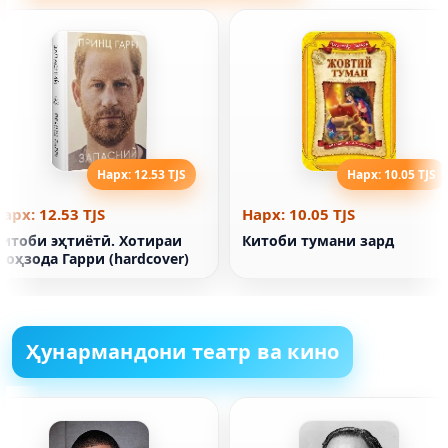
Нарх: 12.53 TJS
Нарх: 10.05 TJS
арх: 12.53 TJS
Нарх: 10.05 TJS
Китоби эҳтиётӣ. Хотираи
Китоби тумани зард
оҳзода Гарри (hardcover)
Ҳунармандони театр ва кино