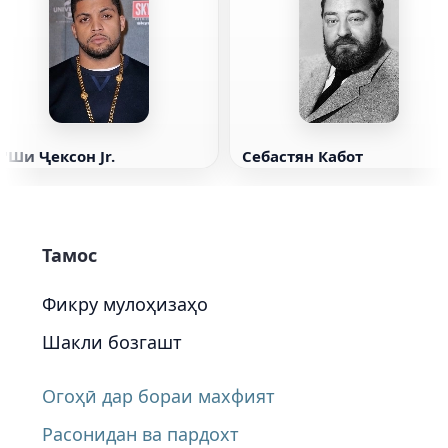
О'Ши Ҷексон Jr.
Себастян Кабот
Тамос
Фикру мулоҳизаҳо
Шакли бозгашт
Огоҳӣ дар бораи махфият
Расонидан ва пардохт