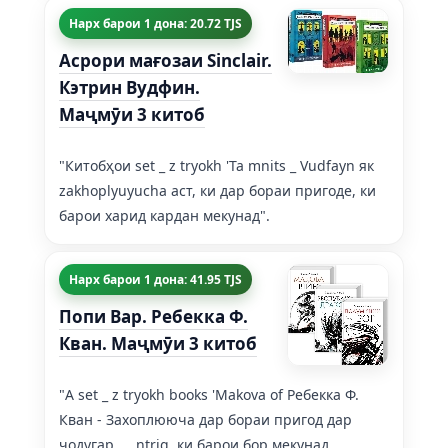
Нарх барои 1 дона: 20.72 TJS
Асрори мағозаи Sinclair.
Кэтрин Вудфин.
Маҷмӯи 3 китоб
"Китобҳои set _ z tryokh 'Ta mnits _ Vudfayn як
zakhoplyuyucha аст, ки дар бораи пригоде, ки
барои харид кардан мекунад".
Нарх барои 1 дона: 41.95 TJS
Попи Вар. Ребекка Ф.
Кван. Маҷмӯи 3 китоб
"A set _ z tryokh books 'Makova of Ребекка Ф.
Кван - Захоплююча дар бораи пригод дар
ҷодугар , _ ntrig, ки барои бор мекунад,