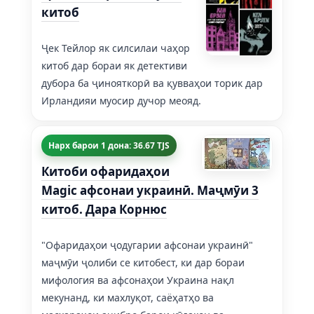
китоб
Ҷек Тейлор як силсилаи чаҳор
китоб дар бораи як детективи
дубора ба ҷинояткорӣ ва қувваҳои торик дар
Ирландияи муосир дучор меояд.
Нарх барои 1 дона: 36.67 TJS
Китоби офаридаҳои
Magic афсонаи украинӣ. Маҷмӯи 3
китоб. Дара Корнюс
"Офаридаҳои ҷодугарии афсонаи украинӣ"
маҷмӯи ҷолиби се китобест, ки дар бораи
мифология ва афсонаҳои Украина нақл
мекунанд, ки махлуқот, саёҳатҳо ва