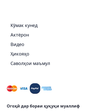
Кӯмак кунед
Актёрон
Видео
Ҳикояҳо
Саволҳои маъмул
Огоҳӣ дар бораи ҳуқуқи муаллиф