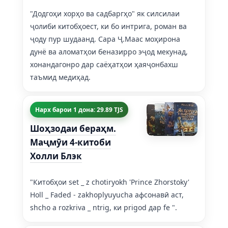
"Додгоҳи хорҳо ва садбаргҳо" як силсилаи
ҷолиби китобҳоест, ки бо интрига, роман ва
ҷоду пур шудаанд. Сара Ҷ.Маас моҳирона
дунё ва аломатҳои беназирро эҷод мекунад,
хонандагонро дар саёҳатҳои ҳаяҷонбахш
таъмид медиҳад.
Нарх барои 1 дона: 29.89 TJS
Шоҳзодаи бераҳм.
Маҷмӯи 4-китоби
Холли Блэк
"Китобҳои set _ z chotiryokh 'Prince Zhorstoky'
Holl _ Faded - zakhoplyuyucha афсонавӣ аст,
shcho a rozkriva _ ntrig, ки prigod дар fe ".