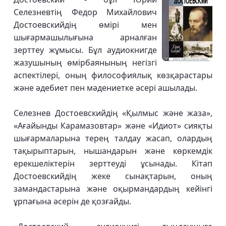
Селезневтің Федор Михайлович
Достоевскийдің өмірі мен
шығармашылығына арналған
зерттеу жұмысы. Бұл аудиокнигде
жазушының өмірбаянының негізгі
аспектілері, оның философиялық көзқарастары
және әдебиет пен мәдениетке әсері ашылады.
Селезнев Достоевскийдің «Қылмыс және жаза»,
«Ағайынды Карамазовтар» және «Идиот» сияқты
шығармаларына терең талдау жасап, олардың
тақырыптарын, нышандарын және көркемдік
ерекшеліктерін зерттеуді ұсынады. Кітап
Достоевскийдің жеке сынақтарын, оның
замандастарына және оқырмандардың кейінгі
ұрпағына әсерін де қозғайды.