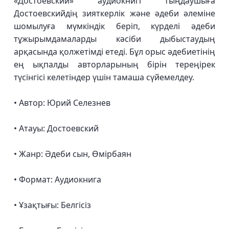
«Достоевский» аудиокнигі тыңдаушыға
Достоевскийдің зияткерлік және әдеби әлеміне
шомылуға мүмкіндік беріп, күрделі әдеби
тұжырымдамаларды кәсіби дыбыстаудың
арқасында қолжетімді етеді. Бұл орыс әдебиетінің
ең ықпалды авторларының бірін тереңірек
түсінгісі келетіндер үшін тамаша сүйемелдеу.
• Автор: Юрий Селезнев
• Атауы: Достоевский
• Жанр: Әдеби сын, Өмірбаян
• Формат: Аудиокнига
• Ұзақтығы: Белгісіз