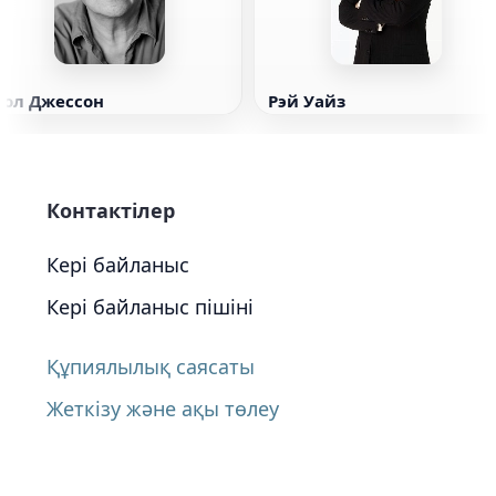
Пол Джессон
Рэй Уайз
Контактілер
Кері байланыс
Кері байланыс пішіні
Құпиялылық саясаты
Жеткізу және ақы төлеу