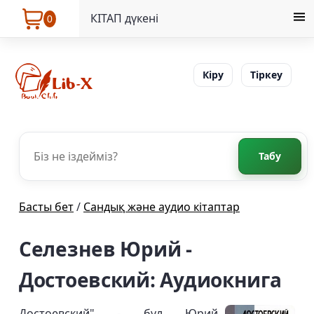
КІТАП дүкені
0
Кіру
Тіркеу
Табу
Басты бет
/
Сандық және аудио кітаптар
Селезнев Юрий -
Достоевский: Аудиокнига
Достоевский" - бұл Юрий