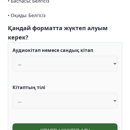
• Баспасы: Белгісіз
• Оқиды: Белгісіз
Қандай форматта жүктеп алуым
керек?
Аудиокітап немесе сандық кітап
Кітаптың тілі