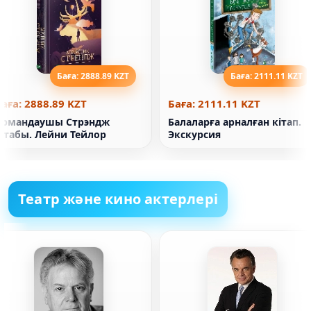
Баға: 2888.89 KZT
Баға: 2111.11 KZT
аға: 2888.89 KZT
Баға: 2111.11 KZT
Армандаушы Стрэндж
Балаларға арналған кітап.
кітабы. Лейни Тейлор
Экскурсия
Театр және кино актерлері