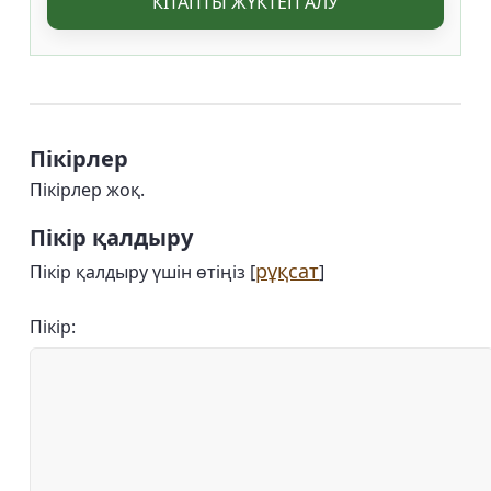
КІТАПТЫ ЖҮКТЕП АЛУ
Пікірлер
Пікірлер жоқ.
Пікір қалдыру
рұқсат
Пікір қалдыру үшін өтіңіз [
]
Пікір: