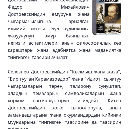
Федор Михайлович
Достоевскийдин өмүрүнө жана
чыгармачылыгына арналган
илимий эмгеги. Бул аудиокнига
жазуучунун өмүр баянынын
негизги аспектилери, анын философиялык көз
караштары жана адабиятка жана маданиятка
тийгизген таасири ачылат.
Селезнев Достоевскийдин "Кылмыш жана жаза",
"Бир тууган Карамазовдор" жана "Идиот" сыяктуу
чыгармаларын терең талдоону сунуштап,
алардын темаларын, символикаларын жана
көркөм өзгөчөлүктөрүн изилдейт. Китеп
Достоевскийдин жеке сыноолоруна, анын
замандаштарына жана окурмандардын кийинки
муундарына тийгизген таасирине да таасирин