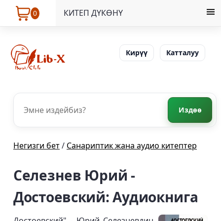
КИТЕП ДҮКӨНҮ
0
Кирүү
Катталуу
Издөө
Негизги бет
/
Санариптик жана аудио китептер
Селезнев Юрий -
Достоевский: Аудиокнига
Достоевский" - Юрий Селезневдин