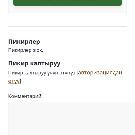
Пикирлер
Пикирлер жок.
Пикир калтыруу
авторизациядан
Пикир калтыруу үчүн өтүңүз [
өтүү
]
Комментарий: