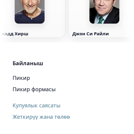
Джадд Хирш
Джон Си Райли
Байланыш
Пикир
Пикир формасы
Купуялык саясаты
Жеткирүү жана төлөө