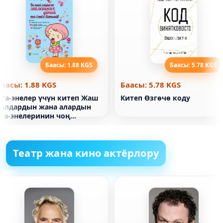
Баасы: 1.88 KGS
Баасы: 5.78 KGS
Баасы: 1.88 KGS
Баасы: 5.78 KGS
Ата-энелер үчүн китеп Жаш
Китеп Өзгөчө коду
балдардын жана алардын
ата-энелеринин чоң
коркуулары
Театр жана кино актёрлору