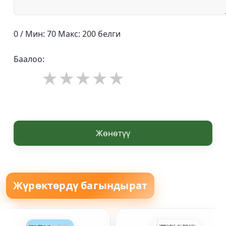
0 / Мин: 70 Макс: 200 белги
Баалоо:
Жөнөтүү
Жүрөктөрдү багындырат