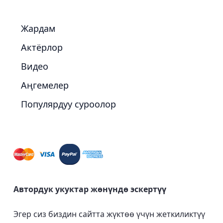
Жардам
Актёрлор
Видео
Аңгемелер
Популярдуу суроолор
Автордук укуктар жөнүндө эскертүү
Эгер сиз биздин сайтта жүктөө үчүн жеткиликтүү