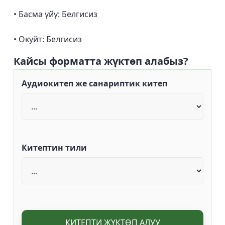
• Басма үйү: Белгисиз
• Окуйт: Белгисиз
Кайсы форматта жүктөп алабыз?
Аудиокитеп же санариптик китеп
Китептин тили
КИТЕПТИ ЖҮКТӨП АЛУУ