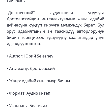
тийгизет.
"Достоевский" аудиокниги угуучуга
Достоевскийдин интеллектуалдык жана адабий
дүйнөсүнө сүңгүп кирүүгө мүмкүндүк берет. Бул
орус адабиятынын эң таасирдүү авторлорунун
бирин тереңирээк түшүнүүнү каалагандар үчүн
идеалдуу коштоо.
• Author: Юрий Seleznev
• Аты-жөнү: Достоевский
• Жанр: Адабий сын, өмүр баяны
• Формат: Аудио китеп
• Узактыгы: Белгисиз