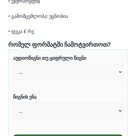
• ეჲჟრარყფნჲ
• გამომცემლობა: უცნობია
• ფვკა £ რვ
რომელ ფორმატში ჩამოტვირთოთ?
აუდიოწიგნი თუ ციფრული წიგნი
წიგნის ენა