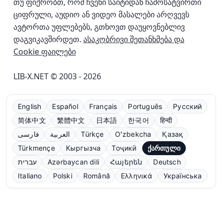
თუ ფიქრობთ, რომ ჩვენი საიტიდან ჩამოსატვირთი
ციფრული, აუდიო ან ვიდეო მასალები არღვევს
ავტორთა უფლებებს, გთხოვთ დაუყოვნებლივ
დაგვიკავშირდეთ.
ასაკობრივი შეთანხმება და
Cookie ფაილები
LIB-X.NET © 2003 - 2026
English
Español
Français
Português
Русский
简体中文
繁體中文
日本語
한국어
हिन्दी
فارسی
العربية
Türkçe
Oʻzbekcha
Қазақ
Türkmençe
Кыргызча
Тоҷикӣ
ქართული
עברית
Azərbaycan dili
Հայերեն
Deutsch
Italiano
Polski
Română
Ελληνικά
Українська