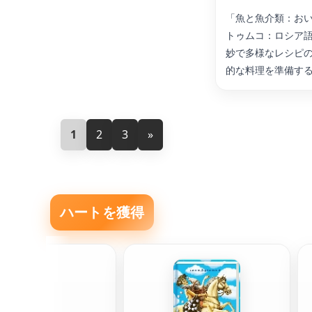
「魚と魚介類：お
トゥムコ：ロシア
妙で多様なレシピ
的な料理を準備す
1
2
3
»
ハートを獲得