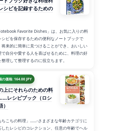
ートブック好きな料理料
レシピを記録するための
otebook Favorite Dishes」は、お気に入りの料
レシピを保存するための便利なノートブックで
。将来的に簡単に見つけることができ、おいしい
理で自分や愛する人を喜ばせるために、料理の好
を整理して整理するのに役立ちます。
個の価格: 164.00 JPY
の上にそれらのための料
……レシピブック（ロシ
語）
あちこちの料理」……-さまざまな年齢カテゴリに
応したレシピのコレクション、任意の年齢でヘル