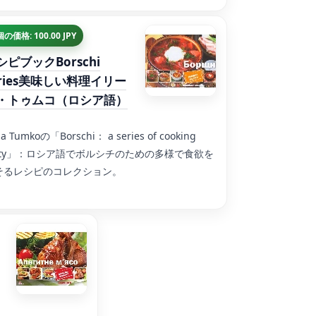
個の価格: 100.00 JPY
シピブックBorschi
eries美味しい料理イリー
・トゥムコ（ロシア語）
na Tumkoの「Borschi： a series of cooking
asty」：ロシア語でボルシチのための多様で食欲を
そるレシピのコレクション。