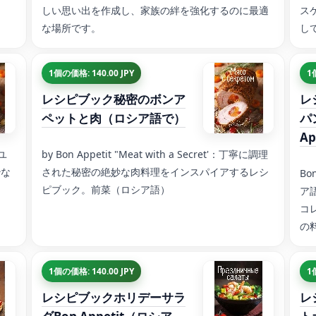
しい思い出を作成し、家族の絆を強化するのに最適
ス
な場所です。
し
1個の価格: 140.00 JPY
1
レシピブック秘密のボンア
レ
ペットと肉（ロシア語で）
パ
A
ユ
by Bon Appetit "Meat with a Secret'：丁寧に調理
妙な
された秘密の絶妙な肉料理をインスパイアするレシ
Bo
。
ピブック。前菜（ロシア語）
ア
コ
の
1個の価格: 140.00 JPY
1
レシピブックホリデーサラ
レ