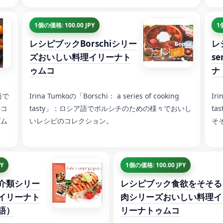
1個の価格: 100.00 JPY
1
レシピブックBorschiシリー
レ
ズおいしい料理イリーナト
s
ゥムコ
ナ
語で
Irina Tumkoの「Borschi： a series of cooking
Iri
のコ
tasty」：ロシア語でボルシチのための様々でおいし
t
ズム
いレシピのコレクション。
そ
Y
1個の価格: 100.00 JPY
介類シリー
レシピブック食欲をそそる
イリーナト
肉シリーズおいしい料理イ
語）
リーナトゥムコ