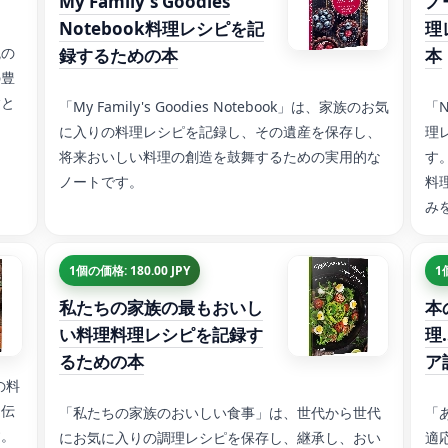
My Family's Goodies
ノ
Notebook料理レシピを記
理
統の
録するための本
本
の豊
験と
「My Family's Goodies Notebook」は、家族のお気
「N
に入りの料理レシピを記録し、その遺産を保存し、
理
将来おいしい料理の創造を鼓舞するための実用的な
す
ノートです。
料
み
1個の価格: 180.00 JPY
1
私たちの家族の最もおいし
本
い料理料理レシピを記録す
理
るための本
ア
の料
、伝
「私たちの家族のおいしい食事」は、世代から世代
「
す。
にお気に入りの調理レシピを保存し、継承し、おい
適