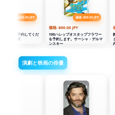
価格: 1440.00 JPY
価格: 800.00 JPY
0.00 JPY
価格: 800.00 JPY
ticを選択して予約してくだ
100ハレップオスタップフラワー
ム・コリンズ
を予約します。サーシャ・デルマ
ンスキー
演劇と映画の俳優
aファーミガ