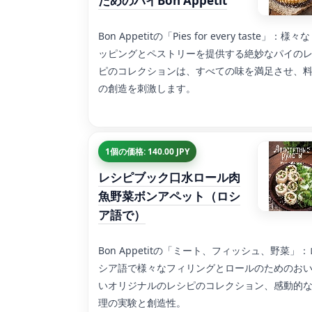
ためのパイBon Appetit
Bon Appetitの「Pies for every taste」：様々
ッピングとペストリーを提供する絶妙なパイの
ピのコレクションは、すべての味を満足させ、
の創造を刺激します。
1個の価格: 140.00 JPY
レシピブック口水ロール肉
魚野菜ボンアペット（ロシ
ア語で）
Bon Appetitの「ミート、フィッシュ、野菜」：
シア語で様々なフィリングとロールのためのお
いオリジナルのレシピのコレクション、感動的
理の実験と創造性。