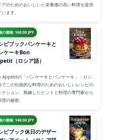
ケアのためのおいしいと栄養価の高い料理を提供
ています。
個の価格: 160.00 JPY
シピブックパンケーキと
ンケーキBon
ppetit（ロシア語）
n Appetitの「パンケーキとパンケーキ」：ロシ
語でこの伝統的な料理のためのおいしいレシピの
レクション、熟練したヒントと料理の専門家から
料理の秘密。
個の価格: 140.00 JPY
シピブック休日のデザー