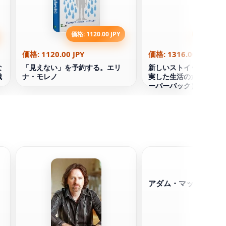
価格: 1120.00 JPY
価格: 1316
価格: 1120.00 JPY
価格: 1316.00 JPY
な
「見えない」を予約する。エリ
新しいストイックを予約
戦
ナ・モレノ
実した生活のためのレッ
ーパーバック）
アダム・マッケイ