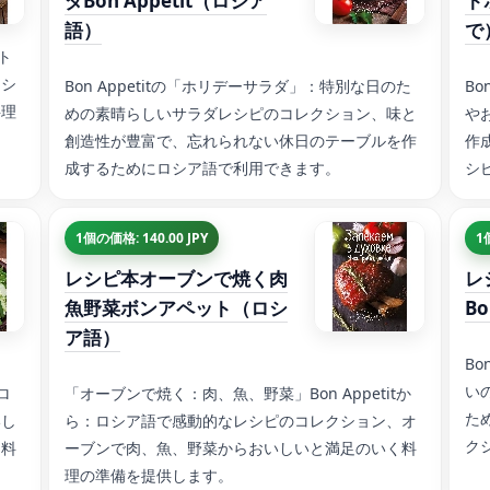
ダBon Appetit（ロシア
ト
語）
で
なト
レシ
Bon Appetitの「ホリデーサラダ」：特別な日のた
Bo
料理
めの素晴らしいサラダレシピのコレクション、味と
や
創造性が豊富で、忘れられない休日のテーブルを作
作
成するためにロシア語で利用できます。
シ
1個の価格: 140.00 JPY
1
レシピ本オーブンで焼く肉
レ
魚野菜ボンアペット（ロシ
B
ア語）
Bo
い
ロ
「オーブンで焼く：肉、魚、野菜」Bon Appetitか
た
いし
ら：ロシア語で感動的なレシピのコレクション、オ
ク
な料
ーブンで肉、魚、野菜からおいしいと満足のいく料
理の準備を提供します。