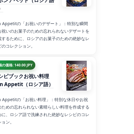
ボンアペット（ロシア語
）
n Appetitの「お祝いのデザート」：特別な瞬間
お祝いのお菓子のための忘れられないデザートを
成するために、ロシアのお菓子のための絶妙なレ
ピのコレクション。
個の価格: 140.00 JPY
シピブックお祝い料理
on Appetit（ロシア語）
n Appetitの「お祝い料理」：特別な休日やお祝
のための忘れられない素晴らしい料理を作成する
めに、ロシア語で洗練された絶妙なレシピのコレ
ション。