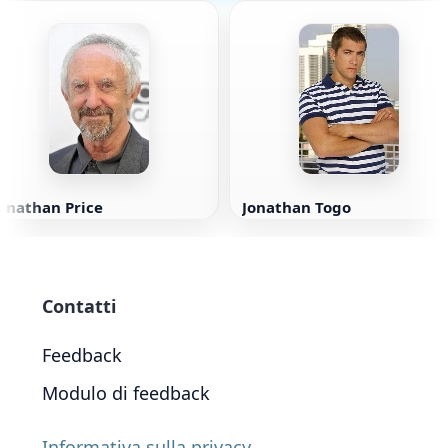
onathan Price
Jonathan Togo
Contatti
Feedback
Modulo di feedback
Informativa sulla privacy