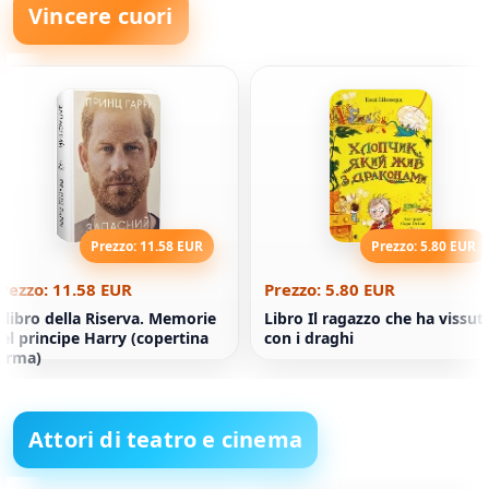
Vincere cuori
Prezzo: 11.58 EUR
Prezzo: 5.80 EUR
rezzo: 11.58 EUR
Prezzo: 5.80 EUR
l libro della Riserva. Memorie
Libro Il ragazzo che ha vissut
el principe Harry (copertina
con i draghi
erma)
Attori di teatro e cinema