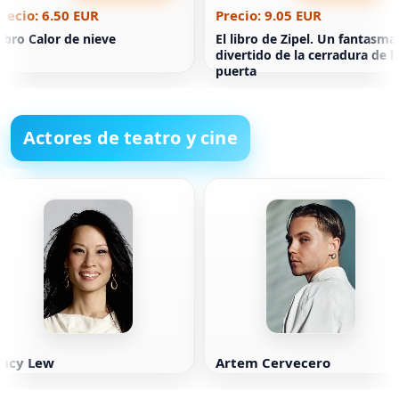
recio: 6.50 EUR
Precio: 9.05 EUR
ibro Calor de nieve
El libro de Zipel. Un fantasma
divertido de la cerradura de l
puerta
Actores de teatro y cine
Lucy Lew
Artem Cervecero