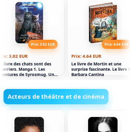
Prix: 3.02 EUR
Prix: 4.64 EUR
rix: 3.02 EUR
Prix: 4.64 EUR
e livre des chats sont des
Le livre de Mortin et une
uerriers. Manga 1. Les
surprise fascinante. Le livre 5.
ventures de Syrosmug. Un
Barbara Cantina
uerrier disparu
Acteurs de théâtre et de cinéma