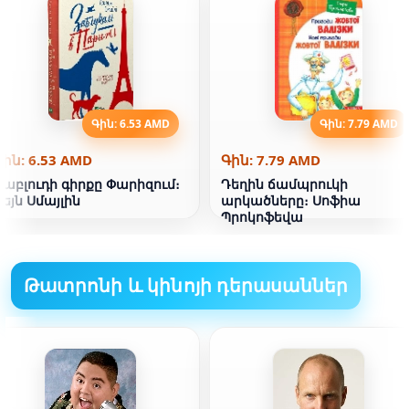
Գին: 6.53 AMD
Գին: 7.79 AMD
Գին: 6.53 AMD
Գին: 7.79 AMD
Զաբլուդի գիրքը Փարիզում։
Դեղին ճամպրուկի
եյն Սմայլին
արկածները։ Սոֆիա
Պրոկոֆեվա
Թատրոնի և կինոյի դերասաններ