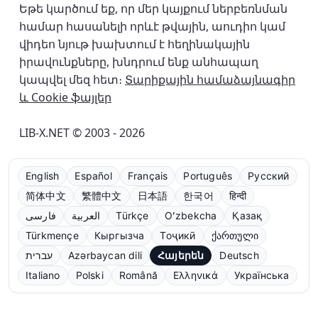
Եթե կարծում եք, որ մեր կայքում ներբեռնման
համար հասանելի որևէ թվային, աուդիո կամ
վիդեո նյութ խախտում է հեղինակային
իրավունքները, խնդրում ենք անհապաղ
կապվել մեզ հետ։
Տարիքային համաձայնագիր
և Cookie ֆայլեր
LIB-X.NET © 2003 - 2026
English
Español
Français
Português
Русский
简体中文
繁體中文
日本語
한국어
हिन्दी
فارسی
العربية
Türkçe
Oʻzbekcha
Қазақ
Türkmençe
Кыргызча
Тоҷикӣ
ქართული
עברית
Azərbaycan dili
Հայերեն
Deutsch
Italiano
Polski
Română
Ελληνικά
Українська