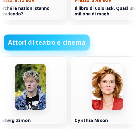
rezzo: 8.12 EUR
Prezzo: 3.48 EUR
erché le nazioni stanno
Il libro di Colorask. Quasi un
decadendo?
milione di maghi
Attori di teatro e cinema
Ludwig Zimon
Cynthia Nixon