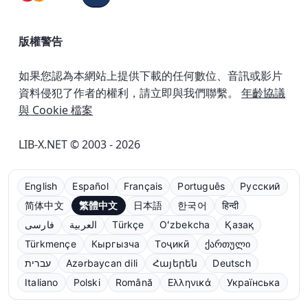
版權警告
如果您認為本網站上提供下載的任何數位、音訊或影片
資料侵犯了作者的權利，請立即與我們聯繫。
年齡協議
與 Cookie 檔案
LIB-X.NET © 2003 - 2026
English
Español
Français
Português
Русский
简体中文
繁體中文
日本語
한국어
हिन्दी
فارسی
العربية
Türkçe
Oʻzbekcha
Қазақ
Türkmençe
Кыргызча
Тоҷикӣ
ქართული
עברית
Azərbaycan dili
Հայերեն
Deutsch
Italiano
Polski
Română
Ελληνικά
Українська