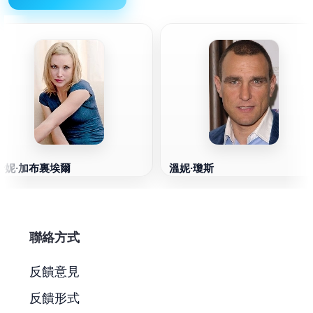
珍妮·加布裏埃爾
溫妮·瓊斯
聯絡方式
反饋意見
反饋形式