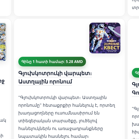
տր
Գինը 1 հատի համար: 5.28 AMD
Գլուխկոտրուկի վարպետ։
Գ
րջ
Աստղային որոնում
Գլ
Գո
"Գլուխկոտրուկի վարպետ։ Աստղային
որոնումը" հետաքրքիր հանելուկ է, որտեղ
"Գ
խաղացողները ուսումնասիրում են
որ
նակ
տիեզերական տարածքը, լուծելով
խա
հանելուկներն ու առաջադրանքները
հի
րի
նպատակին հասնելու համար։