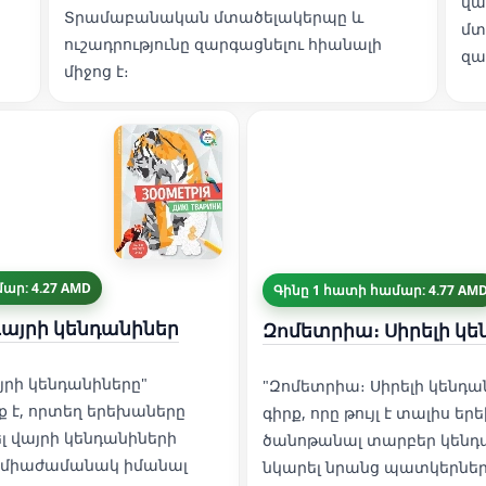
վա
Տրամաբանական մտածելակերպը և
մտ
ուշադրությունը զարգացնելու հիանալի
զա
միջոց է։
ար: 4.27 AMD
Գինը 1 հատի համար: 4.77 AM
այրի կենդանիներ
Զոմետրիա։ Սիրելի կ
յրի կենդանիները"
"Զոմետրիա։ Սիրելի կենդան
ք է, որտեղ երեխաները
գիրք, որը թույլ է տալիս ե
լ վայրի կենդանիների
ծանոթանալ տարբեր կենդ
 միաժամանակ իմանալ
նկարել նրանց պատկերներ