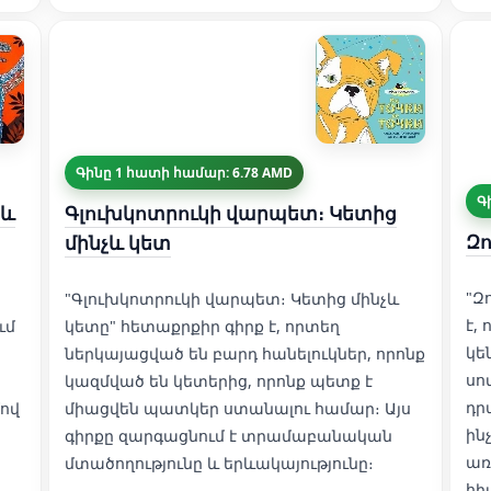
Գինը 1 հատի համար: 6.78 AMD
Գ
 և
Գլուխկոտրուկի վարպետ։ Կետից
Զո
մինչև կետ
"Զ
"Գլուխկոտրուկի վարպետ։ Կետից մինչև
է,
ւմ
կետը" հետաքրքիր գիրք է, որտեղ
կե
ներկայացված են բարդ հանելուկներ, որոնք
սո
կազմված են կետերից, որոնք պետք է
դր
ով
միացվեն պատկեր ստանալու համար։ Այս
ին
գիրքը զարգացնում է տրամաբանական
առ
մտածողությունը և երևակայությունը։
հի