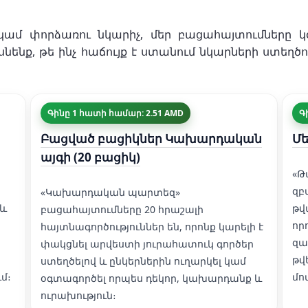
 կամ փորձառու նկարիչ, մեր բացահայտումները կ
եսնենք, թե ինչ հաճույք է ստանում նկարների ստեղ
Գինը 1 հատի համար: 2.51 AMD
Գ
Բացված բացիկներ Կախարդական
Մե
այգի (20 բացիկ)
«Թ
զբ
«Կախարդական պարտեզ»
 և
թվ
բացահայտումները 20 հրաշալի
որ
հայտնագործություններ են, որոնք կարելի է
զա
փակցնել արվեստի յուրահատուկ գործեր
թվ
ստեղծելով և ընկերներին ուղարկել կամ
մ։
մո
օգտագործել որպես դեկոր, կախարդանք և
ուրախություն։