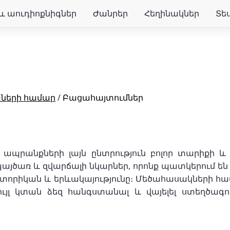
և աուդիոքնիգներ
Ժանրեր
Հեղինակներ
Տե
աների համար
/
Բացահայտումներ
ապրանքների լայն ընտրություն բոլոր տարիքի և
պայծառ և զվարճալի նկարներ, որոնք պատկերում ե
ոտորիկան և երևակայությունը։ Մեծահասակների հա
ւյլ կտան ձեզ հանգստանալ և վայելել ստեղծագոր