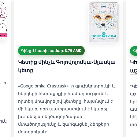
Գինը 1 հատի համար: 8.79 AMD
Գ
Կետից մինչև Գոլովոլոմկա-Սլասկա
Կե
կետը
ա
 -ը
«Googolomka-Crastrask» -ը գլուխկոտրուկի և
"Կ
ներկերի հետաքրքիր համադրություն է,
աշ
որտեղ միավորելով կետերը, հայտնվում է
եր
մի նկար, որը պատրաստվում է նկարել,
աս
խթանել ստեղծագործական
կե
ուկ
մտածողությունը և զարգացնել ձեռքերի
փո
մոտորիկան։