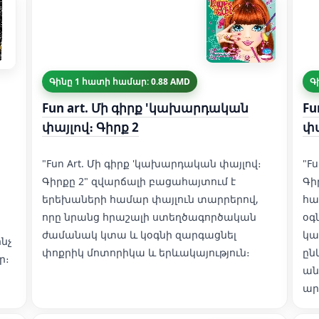
Գինը 1 հատի համար: 0.88 AMD
Գ
Fun art. Մի գիրք 'կախարդական
Fu
փայլով։ Գիրք 2
փա
"Fun Art. Մի գիրք 'կախարդական փայլով։
"F
Գիրքը 2" զվարճալի բացահայտում է
Գի
երեխաների համար փայլուն տարրերով,
հա
որը նրանց հրաշալի ստեղծագործական
օգ
ժամանակ կտա և կօգնի զարգացնել
կա
նչ
փոքրիկ մոտորիկա և երևակայություն։
ըն
ր։
ան
ար