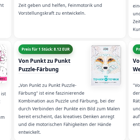
ht
Zeit geben und helfen, Feinmotorik und
ein
Vorstellungskraft zu entwickeln.
und
Zei
Kun
Preis für 1 Stück: 8.12 EUR
Pr
Von Punkt zu Punkt
Vo
Puzzle-Färbung
We
„Von Punkt zu Punkt Puzzle-
"Vo
Färbung“ ist eine faszinierende
der
ist
Kombination aus Puzzle und Färbung, bei der
Rät
t
durch Verbinden der Punkte ein Bild zum Malen
und
bereit erscheint, das kreatives Denken anregt
auf
zum
und die motorischen Fähigkeiten der Hände
ent
entwickelt.