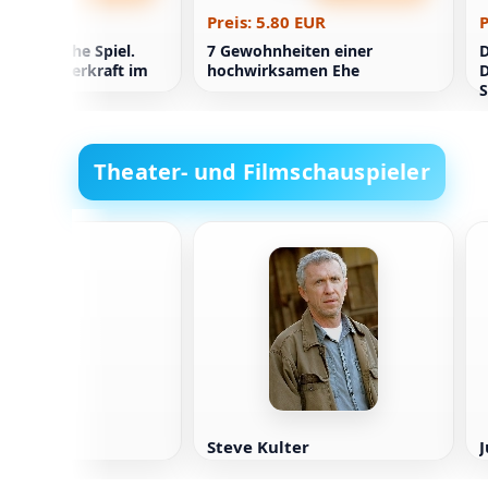
.11 EUR
Preis: 5.80 EUR
P
 unendliche Spiel.
7 Gewohnheiten einer
D
tät als Superkraft im
hochwirksamen Ehe
D
S
Theater- und Filmschauspieler
zgerald
Steve Kulter
J