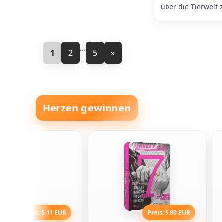
über die Tierwelt 
...
1
2
5
»
Herzen gewinnen
Preis: 5.11 EUR
Preis: 5.80 EUR