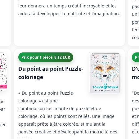
leur donnera un temps créatif incroyable et les
pas
aidera à développer la motricité et l'imagination.
uni
per
tem
col
Prix pour 1 pièce: 8.12 EUR
Pr
Du point au point Puzzle-
D'
coloriage
mo
« Du point au point Puzzle-
"De
coloriage » est une
des
 »
combinaison fascinante de puzzle et de
puz
par
coloriage, où les points sont reliés, une image
et 
apparaît prête à être colorée, stimulant la
dif
ier.
pensée créative et développant la motricité des
et 