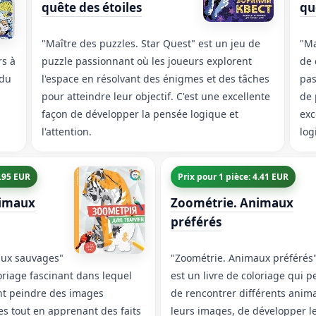
quête des étoiles
qu
"Maître des puzzles. Star Quest" est un jeu de
"Ma
rs à
puzzle passionnant où les joueurs explorent
de 
 du
l'espace en résolvant des énigmes et des tâches
pas
pour atteindre leur objectif. C'est une excellente
de 
façon de développer la pensée logique et
exc
l'attention.
log
3.95 EUR
Prix pour 1 pièce: 4.41 EUR
nimaux
Zoométrie. Animaux
préférés
aux sauvages"
"Zoométrie. Animaux préférés
loriage fascinant dans lequel
est un livre de coloriage qui 
nt peindre des images
de rencontrer différents anim
s tout en apprenant des faits
leurs images, de développer le