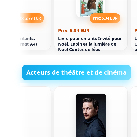
Prix: 2.79 EUR
Prix: 5.34 EUR
79 EUR
Prix: 5.34 EUR
P
 pour les enfants.
Livre pour enfants Invité pour
L
 lisse (format A4)
Noël, Lapin et la lumière de
C
Noël Contes de fées
u
P
Acteurs de théâtre et de cinéma
ler