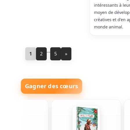
intéressants à leur
moyen de dévelop
créatives et d'en 
monde animal.
...
1
2
5
»
Gagner des cœurs