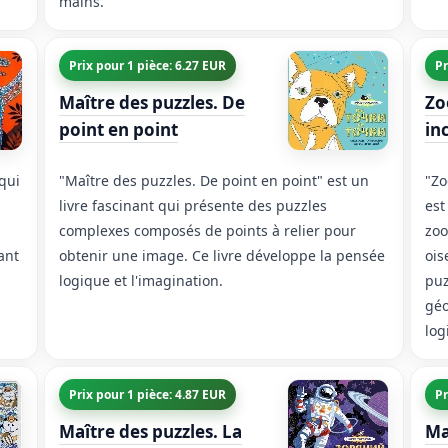
mains.
Prix pour 1 pièce: 6.27 EUR
Pr
Maître des puzzles. De
Zo
point en point
in
qui
"Maître des puzzles. De point en point" est un
"Zo
livre fascinant qui présente des puzzles
est
complexes composés de points à relier pour
zoo
ant
obtenir une image. Ce livre développe la pensée
ois
logique et l'imagination.
puz
géo
log
Prix pour 1 pièce: 4.87 EUR
Pr
Maître des puzzles. La
Ma