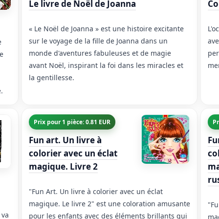
Le livre de Noël de Joanna
Co
« Le Noël de Joanna » est une histoire excitante
L'o
sur le voyage de la fille de Joanna dans un
ave
e
monde d'aventures fabuleuses et de magie
per
de
avant Noël, inspirant la foi dans les miracles et
mer
la gentillesse.
.
Prix pour 1 pièce: 0.81 EUR
Pr
Fun art. Un livre à
Fu
colorier avec un éclat
co
magique. Livre 2
ma
ru
"Fun Art. Un livre à colorier avec un éclat
magique. Le livre 2" est une coloration amusante
"Fu
 va
pour les enfants avec des éléments brillants qui
mag