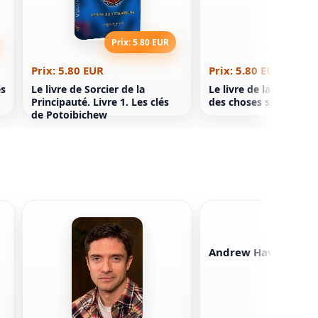
Prix: 5.80 EUR
Prix: 5
Prix: 5.80 EUR
Prix: 5.80 EUR
es
Le livre de Sorcier de la
Le livre de la joie. La
Principauté. Livre 1. Les clés
des choses simples
de Potoibichew
Andrew Havill