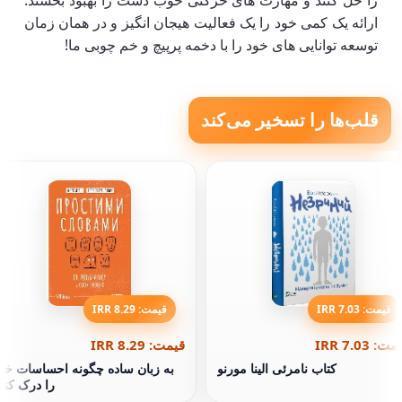
را حل کنند و مهارت های حرکتی خوب دست را بهبود بخشند.
ارائه یک کمی خود را یک فعالیت هیجان انگیز و در همان زمان
توسعه توانایی های خود را با دخمه پرپیچ و خم چوبی ما!
قلب‌ها را تسخیر می‌کند
قیمت: 7.03 IRR
قیمت: 8.29 IRR
ت: 7.03 IRR
قیمت: 8.29 IRR
کتاب نامرئی الینا مورنو
به زبان ساده چگونه احساسات خو
را درک کنی