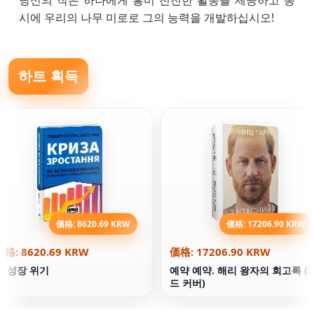
당신의 작은 하나에게 흥미 진진한 활동을 제공하고 동
시에 우리의 나무 미로로 그의 능력을 개발하십시오!
하트 획득
価格: 8620.69 KRW
価格: 17206.90 KRW
価格: 8620.69 KRW
価格: 17206.90 KRW
책 성장 위기
예약 예약. 해리 왕자의 회고록 (
드 커버)