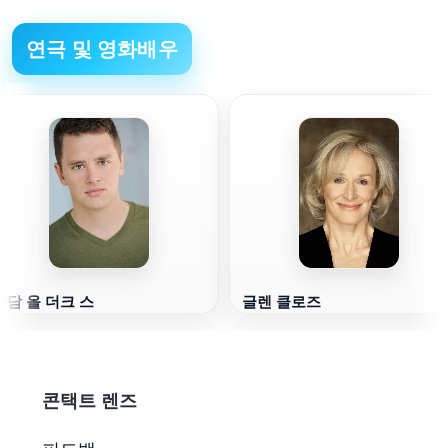
연극 및 영화배우
아담 올 더크 스
글렌 클로즈
콘택트 렌즈