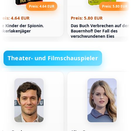
Preis: 4.64 EUR
Preis: 5.80 EUR
reis: 4.64 EUR
Preis: 5.80 EUR
ie Kinder der Spionin.
Das Buch Verbrechen auf de
akerlakenjäger
Bauernhof! Der Fall des
verschwundenen Eies
Theater- und Filmschauspieler