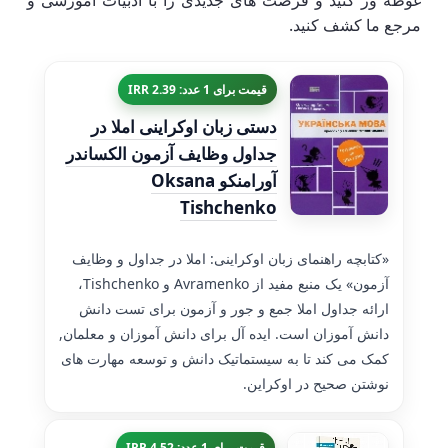
غوطه ور کنید و فرصت های جدیدی را با ادبیات آموزشی و
مرجع ما کشف کنید.
قیمت برای 1 عدد: 2.39 IRR
دستی زبان اوکراینی املا در
جداول وظایف آزمون الکساندر
آورامنکو Oksana
Tishchenko
«کتابچه راهنمای زبان اوکراینی: املا در جداول و وظایف
آزمون» یک منبع مفید از Avramenko و Tishchenko،
ارائه جداول املا جمع و جور و آزمون برای تست دانش
دانش آموزان است. ایده آل برای دانش آموزان و معلمان,
کمک می کند تا به سیستماتیک دانش و توسعه مهارت های
نوشتن صحیح در اوکراین.
قیمت برای 1 عدد: 4.52 IRR