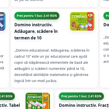
Preț pentru 1 buc: 2.41 RON
Pr
Domino instructiv.
Do
Adăugare, scădere în
„Do
termen de 10
edu
con
„Domino educațional: Adăugarea, scăderea în
și 
lor
cadrul 10” este un joc educațional care ajută
ant
ere
copiii să stăpânească elementele de bază ale
ntă
adăugării și scăderii numerelor până la 10,
dezvoltând abilitățile matematice și gândirea
logică într-un mod jucăuș.
 2.41 RON
Preț pentru 1 buc: 2.41 RON
tiv. Tabel
Domino instructiv. Fracți