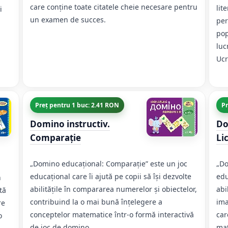
care conține toate citatele cheie necesare pentru
lit
і
un examen de succes.
per
pop
luc
Ucr
Preț pentru 1 buc: 2.41 RON
Pr
Domino instructiv.
Do
Comparație
Li
„Domino educațional: Comparație” este un joc
„Do
educațional care îi ajută pe copii să își dezvolte
edu
n
abilitățile în compararea numerelor și obiectelor,
abi
tă
contribuind la o mai bună înțelegere a
ima
re
conceptelor matematice într-o formă interactivă
car
o
de joc de domino.
mat