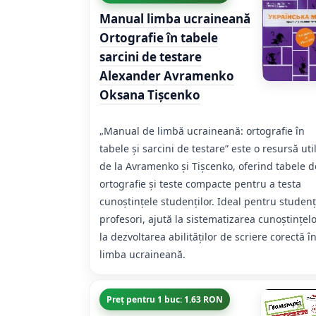
Manual limba ucraineană
Ortografie în tabele
sarcini de testare
Alexander Avramenko
Oksana Tișcenko
„Manual de limbă ucraineană: ortografie în
tabele și sarcini de testare” este o resursă uti
de la Avramenko și Tișcenko, oferind tabele d
ortografie și teste compacte pentru a testa
cunoștințele studenților. Ideal pentru studenți
profesori, ajută la sistematizarea cunoștințelo
la dezvoltarea abilităților de scriere corectă î
limba ucraineană.
Preț pentru 1 buc: 1.63 RON