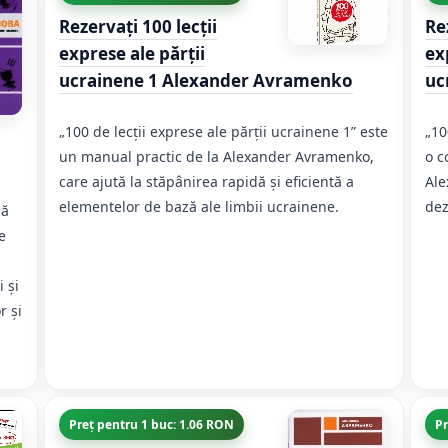
Rezervați 100 lecții
Re
exprese ale părții
ex
ucrainene 1 Alexander Avramenko
uc
„100 de lecții exprese ale părții ucrainene 1” este
„10
un manual practic de la Alexander Avramenko,
o c
care ajută la stăpânirea rapidă și eficientă a
Ale
elementelor de bază ale limbii ucrainene.
dez
lă
e
 și
r și
n
Preț pentru 1 buc: 1.06 RON
Pr