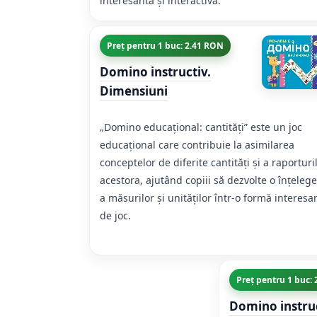
interesantă și interactivă.
Preț pentru 1 buc: 2.41 RON
Domino instructiv.
Dimensiuni
„Domino educațional: cantități” este un joc
educațional care contribuie la asimilarea
conceptelor de diferite cantități și a raporturi
acestora, ajutând copiii să dezvolte o înțeleg
a măsurilor și unităților într-o formă interesa
de joc.
Preț pentru 1 buc:
Domino instruc