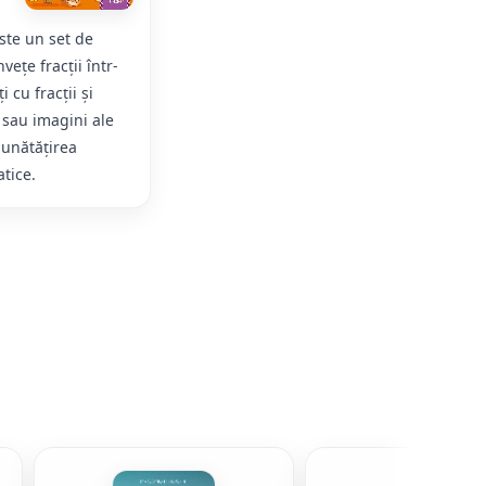
ste un set de
vețe fracții într-
 cu fracții și
sau imagini ale
bunătățirea
tice.