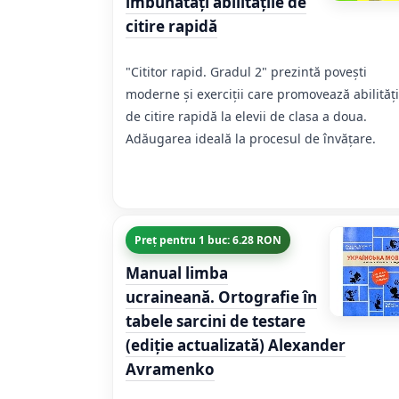
îmbunătăți abilitățile de
citire rapidă
"Cititor rapid. Gradul 2" prezintă povești
moderne și exerciții care promovează abilități
de citire rapidă la elevii de clasa a doua.
Adăugarea ideală la procesul de învățare.
Preț pentru 1 buc: 6.28 RON
Manual limba
ucraineană. Ortografie în
tabele sarcini de testare
(ediție actualizată) Alexander
Avramenko