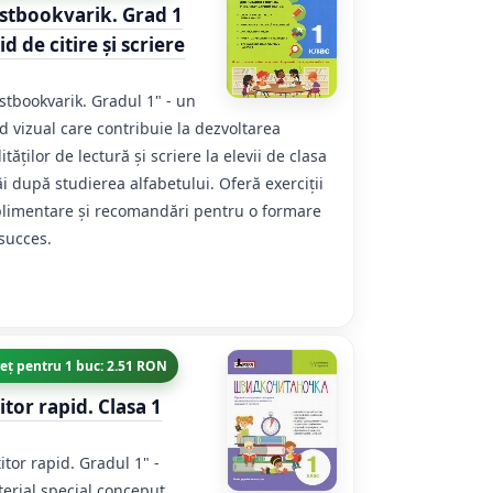
stbookvarik. Grad 1
d de citire și scriere
stbookvarik. Gradul 1" - un
d vizual care contribuie la dezvoltarea
lităților de lectură și scriere la elevii de clasa
âi după studierea alfabetului. Oferă exerciții
limentare și recomandări pentru o formare
succes.
eț pentru 1 buc: 2.51 RON
titor rapid. Clasa 1
titor rapid. Gradul 1" -
erial special conceput