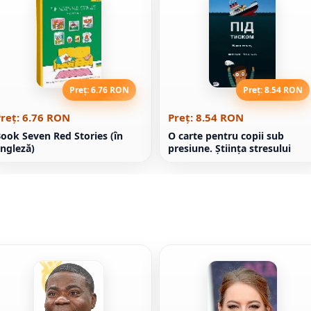
Preț: 6.76 RON
Preț: 8.54 RON
reț: 6.76 RON
Preț: 8.54 RON
ook Seven Red Stories (în
O carte pentru copii sub
ngleză)
presiune. Știința stresului