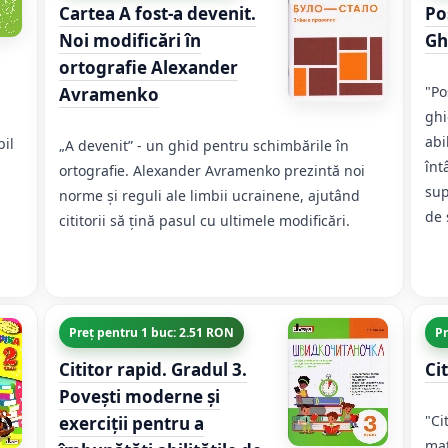
Cartea A fost-a devenit.
Po
Noi modificări în
Ghi
ortografie Alexander
"Po
Avramenko
ghi
abi
bil
„A devenit” - un ghid pentru schimbările în
înt
ortografie. Alexander Avramenko prezintă noi
sup
norme și reguli ale limbii ucrainene, ajutând
de 
cititorii să țină pasul cu ultimele modificări.
Preț pentru 1 buc: 2.51 RON
Pr
Cititor rapid. Gradul 3.
Ci
Povești moderne și
"Ci
exerciții pentru a
mat