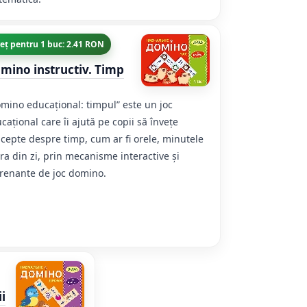
eț pentru 1 buc: 2.41 RON
mino instructiv. Timp
mino educațional: timpul” este un joc
cațional care îi ajută pe copii să învețe
cepte despre timp, cum ar fi orele, minutele
ora din zi, prin mecanisme interactive și
renante de joc domino.
i