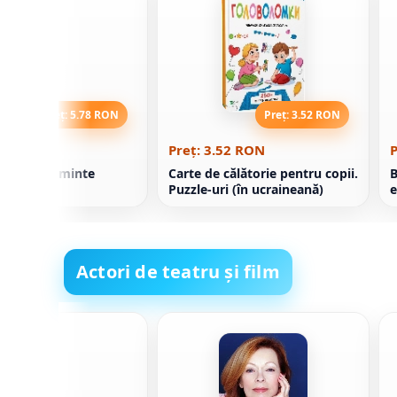
Preț: 5.78 RON
Preț: 3.52 RON
.78 RON
Preț: 3.52 RON
P
olitică nu minte
Carte de călătorie pentru copii.
B
Puzzle-uri (în ucraineană)
e
Actori de teatru și film
 Barker