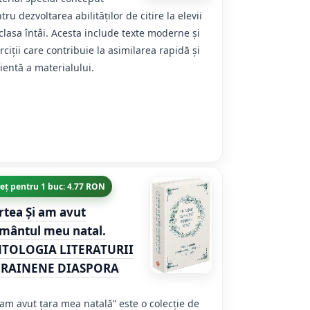
tru dezvoltarea abilităților de citire la elevii
clasa întâi. Acesta include texte moderne și
rciții care contribuie la asimilarea rapidă și
cientă a materialului.
eț pentru 1 buc: 4.77 RON
rtea Și am avut
mântul meu natal.
TOLOGIA LITERATURII
RAINENE DIASPORA
 am avut țara mea natală” este o colecție de