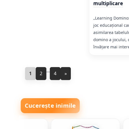
multiplicare
„Learning Domino: 
joc educațional ca
asimilarea tabelul
domino a jocului, 
învățare mai intere
...
1
2
4
»
Cucerește inimile