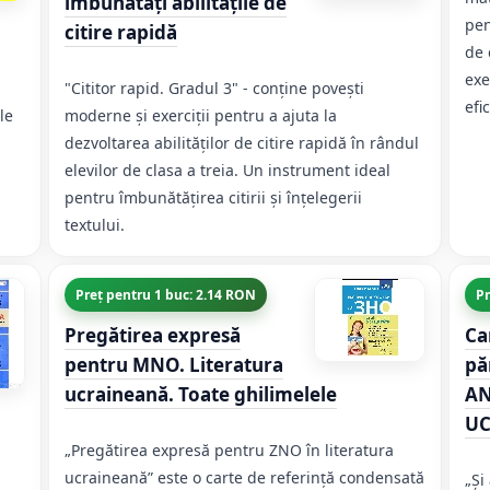
îmbunătăți abilitățile de
pen
citire rapidă
de 
exe
"Cititor rapid. Gradul 3" - conține povești
efi
le
moderne și exerciții pentru a ajuta la
dezvoltarea abilităților de citire rapidă în rândul
elevilor de clasa a treia. Un instrument ideal
pentru îmbunătățirea citirii și înțelegerii
textului.
Preț pentru 1 buc: 2.14 RON
Pr
Pregătirea expresă
Ca
pentru MNO. Literatura
pă
ucraineană. Toate ghilimelele
AN
UC
„Pregătirea expresă pentru ZNO în literatura
ucraineană” este o carte de referință condensată
„Și