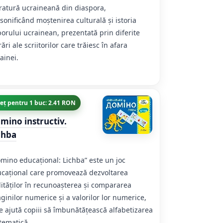
eratură ucraineană din diaspora,
sonificând moștenirea culturală și istoria
orului ucrainean, prezentată prin diferite
rări ale scriitorilor care trăiesc în afara
ainei.
eț pentru 1 buc: 2.41 RON
mino instructiv.
chba
mino educațional: Lichba” este un joc
cațional care promovează dezvoltarea
lităților în recunoașterea și compararea
ginilor numerice și a valorilor lor numerice,
e ajută copiii să îmbunătățească alfabetizarea
ematică.