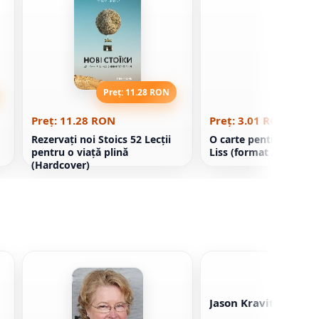
Preț: 11.28 RON
Preț: 3
Preț: 11.28 RON
Preț: 3.01 RON
Rezervați noi Stoics 52 Lecții
O carte pentru copii. 
pentru o viață plină
Liss (format A4)
(Hardcover)
Jason Kravitz