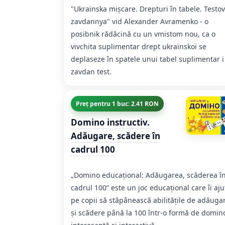
"Ukraїnska mişcare. Drepturi în tabele. Testov
zavdannya" vіd Alexander Avramenko - o
posіbnik rădăcină cu un vmіstom nou, ca o
vivchita suplimentar drept ukraїnskoї se
deplaseze în spatele unui tabel suplimentar і
zavdan test.
Preț pentru 1 buc: 2.41 RON
Domino instructiv.
Adăugare, scădere în
cadrul 100
„Domino educațional: Adăugarea, scăderea î
cadrul 100” este un joc educațional care îi aju
pe copii să stăpânească abilitățile de adăuga
și scădere până la 100 într-o formă de domin