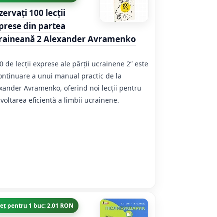
zervați 100 lecții
prese din partea
raineană 2 Alexander Avramenko
0 de lecții exprese ale părții ucrainene 2” este
ontinuare a unui manual practic de la
xander Avramenko, oferind noi lecții pentru
voltarea eficientă a limbii ucrainene.
eț pentru 1 buc: 2.01 RON