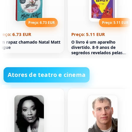
Preço: 6.73 EUR
Preço: 5.11 EUR
reço: 6.73 EUR
Preço: 5.11 EUR
m rapaz chamado Natal Matt
O livro é um aparelho
Gague
divertido. 8-9 anos de
segredos revelados pelas
máfias ruivas, e não só
Atores de teatro e cinema