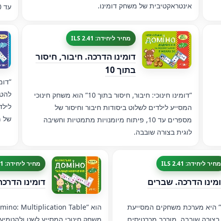
אינטראקטיבית של משחק דומינו.
עד 100 בצורת דומינו מרגשת ואינטראקטיבית.
מחיר ליחידה: 2.41 ILS
דומינו הדרכה. חיבור, חיסור
בתוך 10
”דומ
להטמ
”דומינו חינוכי: חיבור, חיסור בתוך 10” הוא משחק חינוכי
לילד
המסייע לילדים לשלוט ביסודות חיבור וחיסור של
של 
מספרים עד 10, פיתוח מיומנויות מתמטיות וחשיבה
לוגית בצורה שובבה.
מחיר ליחידה: 2.41 ILS
מחיר ליחידה: 2.41 ILS
מינו הדרכה. שברים
דומינו הדרכ
ים” היא מערכת משחקים המסייעת
” Domino: Multiplication Table
בצורה שובבה. מורכב מכרטיסים
משחק חינוכי המסייע לשנן ולהטמיע 