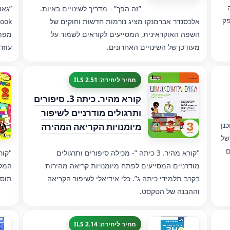
”זה הפך” - מדריך לשינויים באיות.
פק
אלכסנדר אברמנקו מציג נורמות חדשות וחוקים של
השפה האוקראינית, המסייעים לקוראים לשמור על
מעודכן של השינויים האחרונים.
עוזר
מחיר ליחידה: 2.51 ILS
קורא מהיר. כיתה 3. סיפורים
ותרגולים מודרניים לשיפור
שתוכנן
מיומנויות הקריאה המהירה
של
ם
"קורא מהיר. 3 כיתה ”- מכילה סיפורים ותרגולים
מודרניים המסייעים לפתח מיומנויות קריאה מהירות
המקד
בקרב תלמידי כיתה ג”. כלי אידיאלי לשיפור הקריאה
תוספ
וההבנה של הטקסט.
מחיר ליחידה: 2.14 ILS