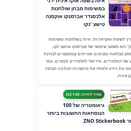
איות בשפה אוקראינית ידני
במשימות מבחן שולחנות
אלכסנדר אברמנקו אוקסנה
טישצ 'נקו
יך לשפות אוקראיניות: איות בשולחנות ומשימות
” הוא משאב שימושי של אברמנקו וטישצ 'נקו,
ק טבלאות ומבחנים מאייתים קומפקטיים לבחינת
 של התלמידים. אידיאלי לתלמידים ולמורים, עוזר
ט את הידע ולפתח את מיומנויות הכתיבה הנכונה
ראינית.
מחיר ליחידה: 1.63 ILS
גיאומטריה של 100
הנוסחאות החשובות ביותר
ZNO Stic