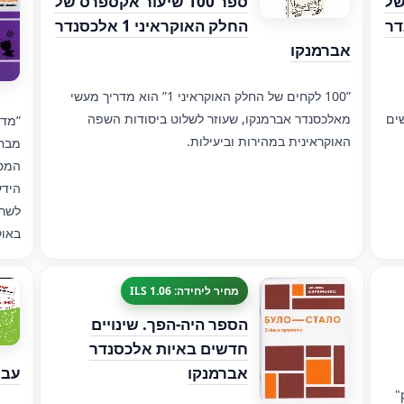
 של
ספר 100 שיעור אקספרס של
לכסנדר
החלק האוקראיני 1 אלכסנדר
אברמנקו
”100 לקחים של החלק האוקראיני 1” הוא מדריך מעשי
ים
מאלכסנדר אברמנקו, שעוזר לשלוט ביסודות השפה
”מדר
האוקראינית במהירות וביעילות.
מבחן
המספ
הידע
לשרט
באוק
מחיר ליחידה: 1.06 ILS
הספר היה-הפך. שינויים
חדשים באיות אלכסנדר
אברמנקו
עבור kerbook
יך