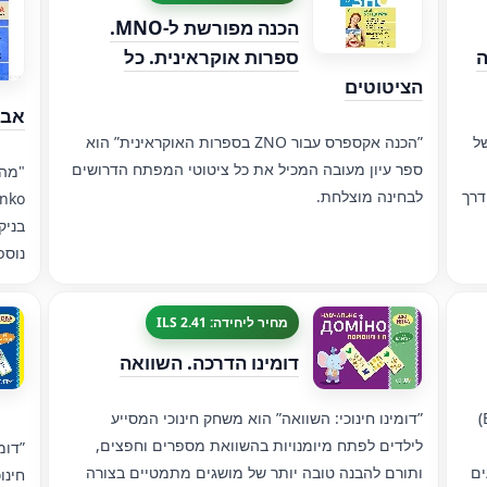
הכנה מפורשת ל-MNO.
ה
ספרות אוקראינית. כל
הציטוטים
אבר
של
”הכנה אקספרס עבור ZNO בספרות האוקראינית” הוא
ספר עיון מעובה המכיל את כל ציטוטי המפתח הדרושים
דרך
לבחינה מוצלחת.
בניק
נוספת ukraїnskoї לנוע מ
מחיר ליחידה: 2.41 ILS
דומינו הדרכה. השוואה
דומינו חינוכי (באנגלית: Education domino: Lichba)
”דומינו חינוכי: השוואה” הוא משחק חינוכי המסייע
לילדים לפתח מיומנויות בהשוואת מספרים וחפצים,
ים
ותורם להבנה טובה יותר של מושגים מתמטיים בצורה
חינו