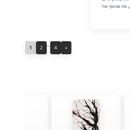
, מה שהופך את
...
1
2
4
»