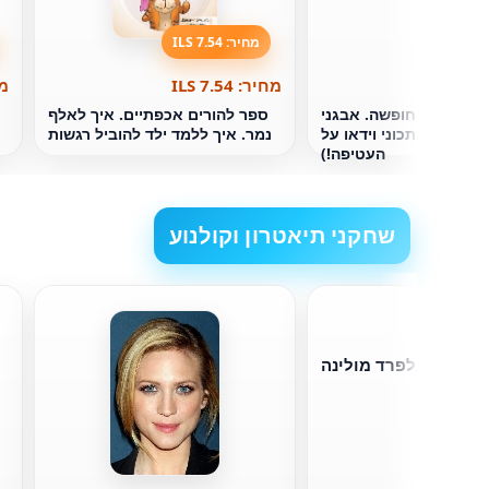
מחיר: 7.54 ILS
מחיר: 7.54 ILS
מחי
ספר מנות חופשה. אבגני
ספר להורים אכפתיים. איך לאלף
פוטנקו (מתכוני וידאו על
נמר. איך ללמד ילד להוביל רגשות
העטיפה!)
שחקני תיאטרון וקולנוע
אלפרד מולינה