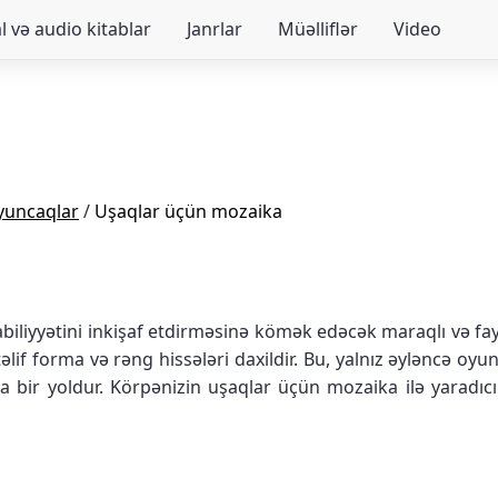
 və audio kitablar
Janrlar
Müəlliflər
Video
yuncaqlar
/
Uşaqlar üçün mozaika
iliyyətini inkişaf etdirməsinə kömək edəcək maraqlı və fayd
əlif forma və rəng hissələri daxildir. Bu, yalnız əyləncə oy
a bir yoldur. Körpənizin uşaqlar üçün mozaika ilə yaradıcı