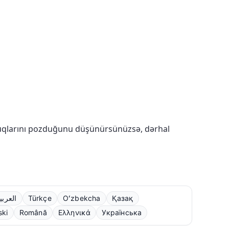
quqlarını pozduğunu düşünürsünüzsə, dərhal
العربي
Türkçe
Oʻzbekcha
Қазақ
ski
Română
Ελληνικά
Українська