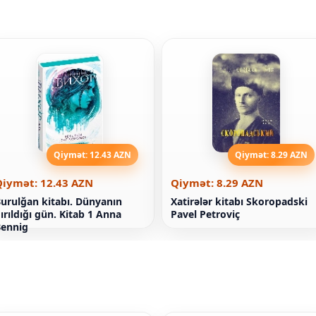
Qiymət: 12.43 AZN
Qiymət: 8.29 AZN
Qiymət: 12.43 AZN
Qiymət: 8.29 AZN
urulğan kitabı. Dünyanın
Xatirələr kitabı Skoropadski
ırıldığı gün. Kitab 1 Anna
Pavel Petroviç
ennig