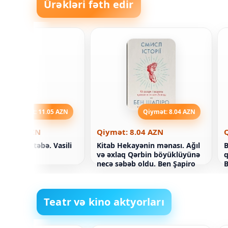
Ürəkləri fəth edir
Qiymət: 11.05 AZN
Qiymət: 8.04 AZN
 11.05 AZN
Qiymət: 8.04 AZN
zliklə məktəbə. Vasili
Kitab Hekayənin mənası. Ağıl
B
o
və əxlaq Qərbin böyüklüyünə
q
necə səbəb oldu. Ben Şapiro
B
Teatr və kino aktyorları