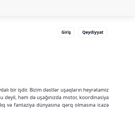
Giriş
Qeydiyyat
alı bir işdir. Bizim dəstlər uşaqların heyrətamiz
unu deyil, həm də uşağınızda motor, koordinasiya
lıq və fantaziya dünyasına qərq olmasına icazə