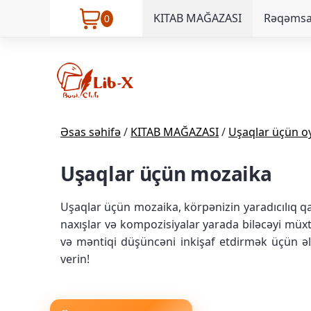
KITAB MAĞAZASI
Rəqəmsal
0
Əsas səhifə
/
KITAB MAĞAZASI
/
Uşaqlar üçün o
Uşaqlar üçün mozaika
Uşaqlar üçün mozaika, körpənizin yaradıcılıq qab
naxışlar və kompozisiyalar yarada biləcəyi müxt
və məntiqi düşüncəni inkişaf etdirmək üçün əl
verin!