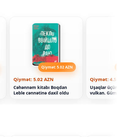
Qiymət: 5.02 AZN
Qiymət: 4
Qiymət: 5.02 AZN
Qiymət: 4.52 AZN
Cəhənnəm kitabı Boqdan
Uşaqlar üçün kitab D
Leble cənnətinə daxil oldu
vulkan. Gümüş və qırm