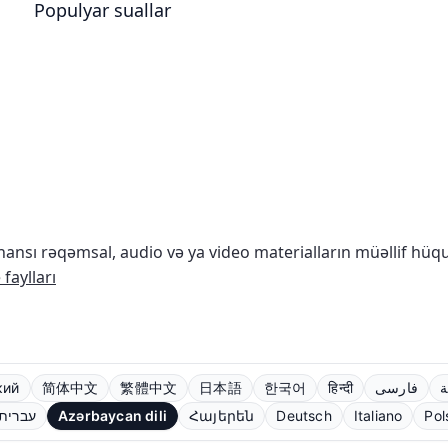
Populyar suallar
nsı rəqəmsal, audio və ya video materialların müəllif hü
faylları
кий
简体中文
繁體中文
日本語
한국어
हिन्दी
فارسی
ة
עברית
Azərbaycan dili
Հայերեն
Deutsch
Italiano
Pol