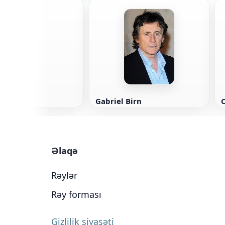
lf
Gabriel Birn
Əlaqə
Rəylər
Rəy forması
Gizlilik siyasəti