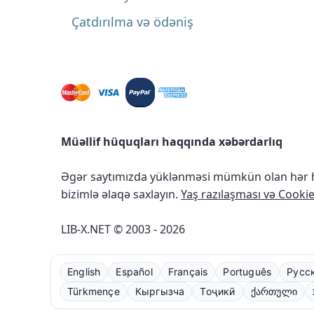
Çatdırılma və ödəniş
Müəllif hüquqları haqqında xəbərdarlıq
Əgər saytımızda yüklənməsi mümkün olan hər ha
bizimlə əlaqə saxlayın.
Yaş razılaşması və Cookie 
LIB-X.NET © 2003 - 2026
English
Español
Français
Português
Русс
Türkmençe
Кыргызча
Тоҷикӣ
ქართული